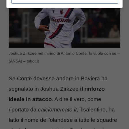
Joshua Zirkzee nel mirino di Antonio Conte: lo vuole con sé –
(ANSA) – tshot.it
Se Conte dovesse andare in Baviera ha
segnalato in Joshua Zirkzee
il rinforzo
ideale in attacco
. A dire il vero, come
riportato da
calciomercato.it
, il salentino, ha
fatto il nome dell’olandese a tutte le squadre