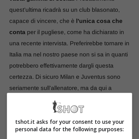
quest’ultima ricadrà su un club blasonato,
capace di vincere, che è
l’unica cosa che
conta
per il pugliese, come ha dichiarato in
una recente intervista. Preferirebbe tornare in
Italia ma nel nostro paese non si sa in quanti
potrebbero effettivamente dargli questa
certezza. Di sicuro Milan e Juventus sono
seriamente sull’allenatore, ma da qui a
giugno può succedere di tutto.
Conte si riprende Zirkzee: è
tshot.it asks for your consent to use your
personal data for the following purposes:
già tutto fatto per il suo