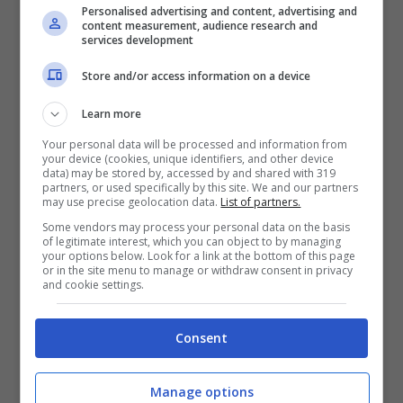
Personalised advertising and content, advertising and
arrivo
content measurement, audience research and
services development
Store and/or access information on a device
L’ex Inter potrebbe così finire al Bayern
Learn more
Monaco, forse la squadra attualmente che
Your personal data will be processed and information from
più è interessata a Conte e più si sposa con
your device (cookies, unique identifiers, and other device
data) may be stored by, accessed by and shared with 319
le caratteristiche richieste dal tecnico, se non
partners, or used specifically by this site. We and our partners
may use precise geolocation data.
List of partners.
altro per quel DNA vincente da ritrovare dopo
Some vendors may process your personal data on the basis
of legitimate interest, which you can object to by managing
una stagione che può concludersi
con “zero
your options below. Look for a link at the bottom of this page
or in the site menu to manage or withdraw consent in privacy
tituli”
per dirla alla Mourinho.
and cookie settings.
Consent
Manage options