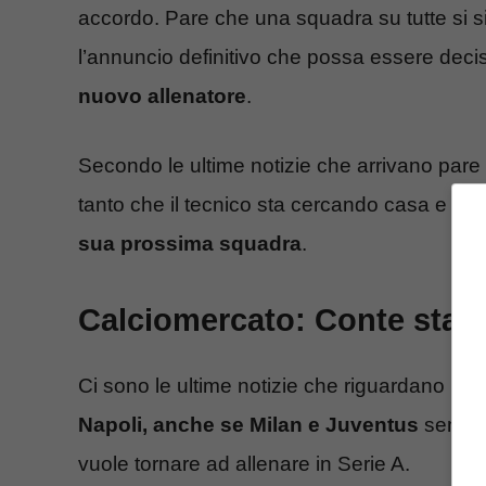
accordo. Pare che una squadra su tutte si sia
l’annuncio definitivo che possa essere deci
nuovo allenatore
.
Secondo le ultime notizie che arrivano pare 
tanto che il tecnico sta cercando casa e d
sua prossima squadra
.
Calciomercato: Conte sta 
Ci sono le ultime notizie che riguardano il p
Napoli, anche se Milan e Juventus
sembran
vuole tornare ad allenare in Serie A.