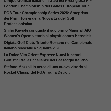
Cinque Golfiste Italiane in Gara nel Prestigioso PIF
London Championship del Ladies European Tour
PGA Tour Championship Series 2028: Anteprima
dei Primi Tornei della Nuova Era del Golf
Professionistico
Shiho Kuwaki conquista il suo primo Major all’AIG
Women’s Open: vittoria al playoff contro Henseleit
Olgiata Golf Club: Trionfo Romano nel Campionato
Italiano Maschile a Squadre 2026
La Dolce Vita Orient Express: Nuovi Itinerari
Golfistici tra le Eccellenze del Paesaggio Italiano
Stefano Mazzoli in cerca di una nuova vittoria al
Rocket Classic del PGA Tour a Detroit