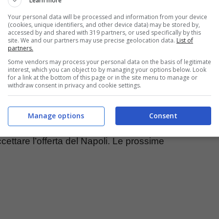
Learn more
Your personal data will be processed and information from your device
rolda ora
Antonio Conte è ad un passo dal
(cookies, unique identifiers, and other device data) may be stored by,
accessed by and shared with 319 partners, or used specifically by this
o ed ex ct della Nazionale italiana è ormai pronto a
site. We and our partners may use precise geolocation data.
List of
partners.
mportanti notizie che riguardano la sua scelta e
Some vendors may process your personal data on the basis of legitimate
interest, which you can object to by managing your options below. Look
i.
for a link at the bottom of this page or in the site menu to manage or
withdraw consent in privacy and cookie settings.
nte potrebbe essere proprio l’ex Juventus e
Manage options
Consent
 ultime settimane è stato accostato alla panchina
ettare l’offerta del Napoli. Le prossime