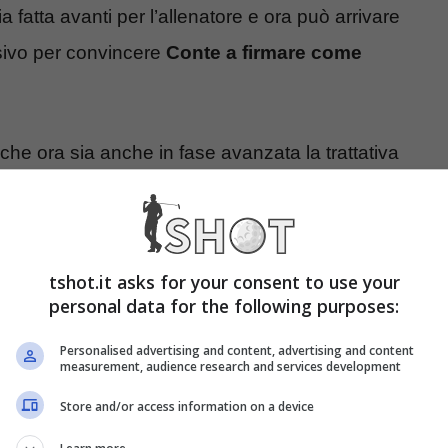
 fatta avanti per l’allenatore e ora può arrivare
sivo per convincere
Conte a firmare come
che ora sia anche in fase avanzata la trattativa
opo
Conte dovrà solo aspettare l’annuncio della
tshot.it asks for your consent to use your
prendendo casa
personal data for the following purposes:
Personalised advertising and content, advertising and content
ossibile
accordo di Conte che può firmare col
measurement, audience research and services development
o sempre attive e vicine al tecnico italiano che
Store and/or access information on a device