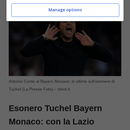
Manage options
Antonio Conte al Bayern Monaco: le ultime sull’esonero di
Tuchel (La Presse Foto) – tshot.it
Esonero Tuchel Bayern
Monaco: con la Lazio