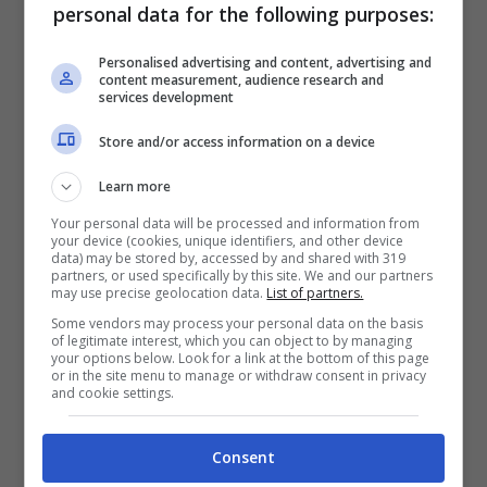
personal data for the following purposes:
un periodo di enorme difficoltà.
Personalised advertising and content, advertising and
content measurement, audience research and
Il 2-2 di venerdì, del Bayern contro il Friburgo
services development
è una nuova conferma sulle difficoltà di
Store and/or access information on a device
Thomas Tuchel che sembra non aver più in
Learn more
mano lo spogliatoio del Bayern Monaco.
Your personal data will be processed and information from
your device (cookies, unique identifiers, and other device
Ecco perché si fa largo sempre di più l’ipotesi
data) may be stored by, accessed by and shared with 319
partners, or used specifically by this site. We and our partners
di un addio anticipato.
may use precise geolocation data.
List of partners.
Some vendors may process your personal data on the basis
of legitimate interest, which you can object to by managing
your options below. Look for a link at the bottom of this page
A sorpresa, potrebbe tornare in auge
il nome
or in the site menu to manage or withdraw consent in privacy
and cookie settings.
di Antonio Conte per la panchina del
Bayern Monaco
.
Consent