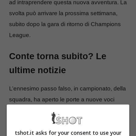
ad intraprendere questa nuova avventura. La
svolta può arrivare la prossima settimana,
subito dopo la gara di ritorno di Champions
League.
Conte torna subito? Le
ultime notizie
L’ennesimo passo falso, in campionato, della
squadra, ha aperto le porte a nuove voci
riguardo l’addio imminente dell’allenatore.
Dopo aver concordato l’uscita al termine
tshot.it asks for your consent to use your
della stagione, la squadra continua a vivere