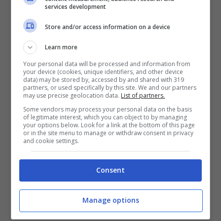
services development
Sinner su tutte le furie:
Store and/or access information on a device
parole durissime a New
Learn more
York, l’azzurro non fa sconti
Your personal data will be processed and information from
your device (cookies, unique identifiers, and other device
data) may be stored by, accessed by and shared with 319
partners, or used specifically by this site. We and our partners
Sempre pronto a guardare il lato positivo di
may use precise geolocation data.
List of partners.
ogni questione, anche stavolta Sinner ha
Some vendors may process your personal data on the basis
of legitimate interest, which you can object to by managing
your options below. Look for a link at the bottom of this page
voluto cercare di trarre un insegnamento da
or in the site menu to manage or withdraw consent in privacy
and cookie settings.
quanto accaduto, anche se un
insegnamento agrodolce. In particolare, ha
Consent
capito che nel mondo del tennis
non tutti
sono tuoi amici
, anche quelli che fingono di
Manage options
esserlo.