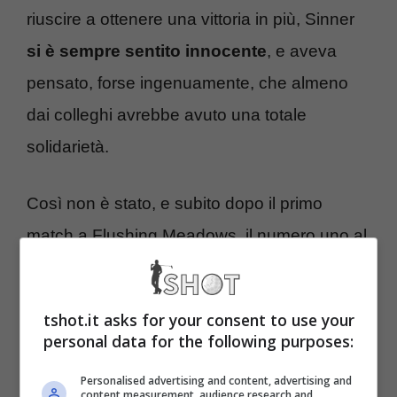
riuscire a ottenere una vittoria in più, Sinner
si è sempre sentito innocente
, e aveva
pensato, forse ingenuamente, che almeno
dai colleghi avrebbe avuto una totale
solidarietà.
Così non è stato, e subito dopo il primo
match a Flushing Meadows, il numero uno al
mondo si è voluto togliere un piccolo
sassolino dalle scarpe, spiegando per filo e
tshot.it asks for your consent to use your
per segno cosa gli ha insegnato tutta questa
personal data for the following purposes:
deplorevole vicenda.
Personalised advertising and content, advertising and
content measurement, audience research and