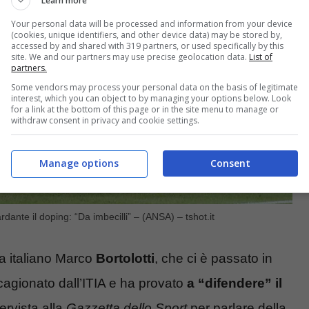
Learn more
Your personal data will be processed and information from your device
(cookies, unique identifiers, and other device data) may be stored by,
accessed by and shared with 319 partners, or used specifically by this
site. We and our partners may use precise geolocation data.
List of
partners.
Some vendors may process your personal data on the basis of legitimate
interest, which you can object to by managing your options below. Look
for a link at the bottom of this page or in the site menu to manage or
withdraw consent in privacy and cookie settings.
Manage options
Consent
dante il doping: “Da imbecilli” – (ANSA) – tshot.it
ta italiano Marco
Bortolotti
, che ci è passato in
cagionato dall’ITIA e ha provato
a “difendere” il
tervista alla
Gazzetta
dello
Sport
per parlare della