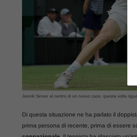
Jannik Sinner al centro di un nuovo caso, questa volta riguar
Di questa situazione ne ha parlato il doppis
prima persona di recente, prima di essere s
connazionale
. Il tennista ha rilasciato un’in