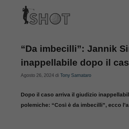
Vai
al
contenuto
“Da imbecilli”: Jannik Si
inappellabile dopo il ca
Agosto 26, 2024
di
Tony Sarnataro
Dopo il caso arriva il giudizio inappellab
polemiche: “Così è da imbecilli”, ecco l’