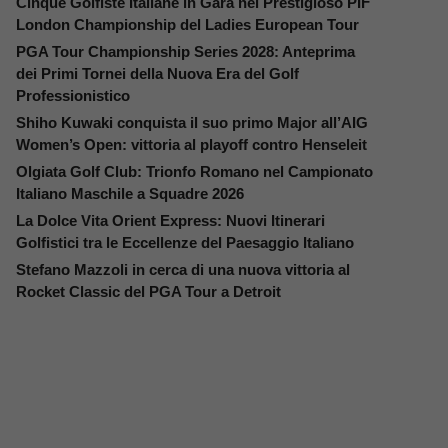
Cinque Golfiste Italiane in Gara nel Prestigioso PIF
London Championship del Ladies European Tour
PGA Tour Championship Series 2028: Anteprima
dei Primi Tornei della Nuova Era del Golf
Professionistico
Shiho Kuwaki conquista il suo primo Major all’AIG
Women’s Open: vittoria al playoff contro Henseleit
Olgiata Golf Club: Trionfo Romano nel Campionato
Italiano Maschile a Squadre 2026
La Dolce Vita Orient Express: Nuovi Itinerari
Golfistici tra le Eccellenze del Paesaggio Italiano
Stefano Mazzoli in cerca di una nuova vittoria al
Rocket Classic del PGA Tour a Detroit