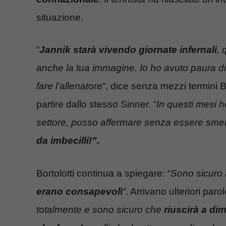
situazione.
“
Jannik starà vivendo giornate infernali
,
anche la tua immagine. Io ho avuto paura di 
fare l’allenatore
“, dice senza mezzi termini Bo
partire dallo stesso Sinner. “
In questi mesi ho
settore, posso affermare senza essere sme
da imbecilli!”.
Bortolotti continua a spiegare: “
Sono sicuro
erano consapevol
i
“. Arrivano ulteriori paro
totalmente e sono sicuro che
riuscirà a di