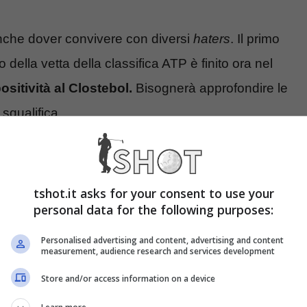
che dover convivere con diversi
haters
. Il primo
o della vetta della classifica ATP è finito ora nel
sitività al Clostebol.
Bisognerà approfondire le
 squalifica.
tshot.it asks for your consent to use your
personal data for the following purposes:
Personalised advertising and content, advertising and content
measurement, audience research and services development
Store and/or access information on a device