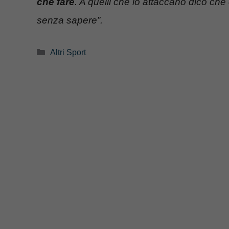
che fare
. A quelli che lo attaccano dico ch
senza sapere”.
Categorie
Altri Sport