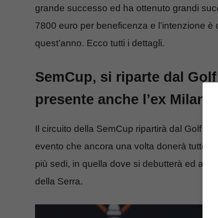
grande successo ed ha ottenuto grandi succ
7800 euro per beneficenza e l’intenzione è
quest’anno. Ecco tutti i dettagli.
SemCup, si riparte dal Golf
presente anche l’ex Milan
Il circuito della SemCup ripartirà dal Golf C
evento che ancora una volta donerà tutto i
più sedi, in quella dove si debutterà ed anche
della Serra.