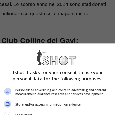
essi. Lo scorso anno nel 2024 sono stati donati
 continuare su questa scia, magari anche
 Club Colline del Gavi:
lub Colline del Gavi e c’è grande attesa per questo
tshot.it asks for your consent to use your
n beneficenza. Questa competizione si giocherà in
personal data for the following purposes:
 nel Golf Club di Villa Carolina, della Bollina e
Personalised advertising and content, advertising and content
measurement, audience research and services development
Store and/or access information on a device