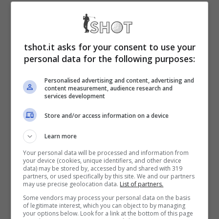
occasione, parlava molto chiaro: nessuna
rete. In tutte le competizioni. Troppo poco
(anzi pochissimo) per uno che di mestiere fa
tshot.it asks for your consent to use your
personal data for the following purposes:
il trequartista e gioca dietro gli attaccanti.
Tanto è vero che, dopo una sola stagione, i
Personalised advertising and content, advertising and
content measurement, audience research and
rossoneri lo hanno ceduto in prestito
services development
all’Atalanta. Da come avete ben potuto
Store and/or access information on a device
capire stiamo parlando di
Charles De
Learn more
Keteleare
.
Your personal data will be processed and information from
your device (cookies, unique identifiers, and other device
data) may be stored by, accessed by and shared with 319
partners, or used specifically by this site. We and our partners
Dopo un primo avvio molto positivo
may use precise geolocation data.
List of partners.
sembrava che il calciatore si fosse
Some vendors may process your personal data on the basis
of legitimate interest, which you can object to by managing
your options below. Look for a link at the bottom of this page
finalmente sbloccato e che si fosse