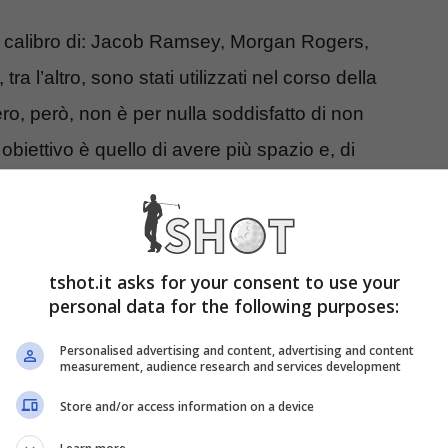
i del calibro di: Jacob Ramsey, Morgan Rogers,
a l’altro, sono stati utilizzati nel corso della
o, però, non è per nulla soddisfatto di non
obiettivo è quello di avere più spazio e, di
o via,
ma solamente in prestito
, in modo da
tshot.it asks for your consent to use your
. Non è da escludere, a questo punto, che possa
personal data for the following purposes:
eague alla ricerca di un esterno d’attacco. Ci
Personalised advertising and content, advertising and content
accontentarlo. Discorso che, però, non riguarda il
measurement, audience research and services development
tto che avrà le sue chance prossimamente.
Store and/or access information on a device