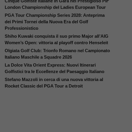
Cinque Golfiste Italiane in Gara nel Prestigioso PIF
London Championship del Ladies European Tour
PGA Tour Championship Series 2028: Anteprima
dei Primi Tornei della Nuova Era del Golf
Professionistico
Shiho Kuwaki conquista il suo primo Major all’AIG
Women’s Open: vittoria al playoff contro Henseleit
Olgiata Golf Club: Trionfo Romano nel Campionato
Italiano Maschile a Squadre 2026
La Dolce Vita Orient Express: Nuovi Itinerari
Golfistici tra le Eccellenze del Paesaggio Italiano
Stefano Mazzoli in cerca di una nuova vittoria al
Rocket Classic del PGA Tour a Detroit