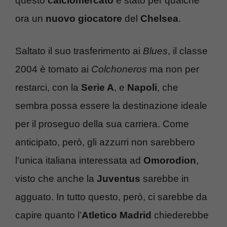
questo
calciomercato
è stato per qualche
ora un
nuovo giocatore
del
Chelsea
.
Saltato il suo trasferimento ai
Blues
, il classe
2004 è tornato ai
Colchoneros
ma non per
restarci, con la
Serie A
, e
Napoli
, che
sembra possa essere la destinazione ideale
per il proseguo della sua carriera. Come
anticipato, però, gli azzurri non sarebbero
l’unica italiana interessata ad
Omorodion
,
visto che anche la
Juventus
sarebbe in
agguato. In tutto questo, però, ci sarebbe da
capire quanto l’
Atletico Madrid
chiederebbe