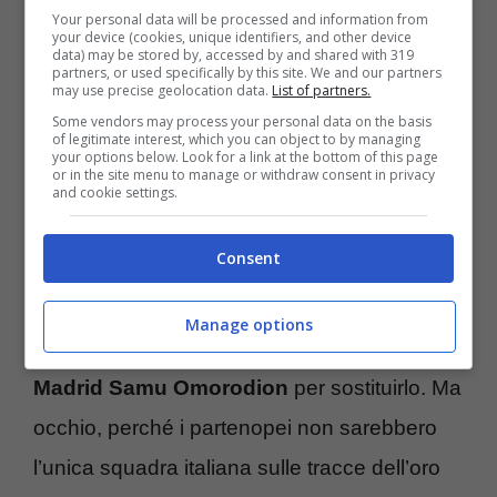
Your personal data will be processed and information from
esigenze. Per settimane si è parlato di
your device (cookies, unique identifiers, and other device
data) may be stored by, accessed by and shared with 319
partners, or used specifically by this site. We and our partners
Chelsea, ma l’impressione è che
il futuro
may use precise geolocation data.
List of partners.
dell’attaccante possa
essere a sorpresa in
Some vendors may process your personal data on the basis
of legitimate interest, which you can object to by managing
Serie A
.
your options below. Look for a link at the bottom of this page
or in the site menu to manage or withdraw consent in privacy
and cookie settings.
Stando infatti a quanto riportato da
Consent
fichajes.net
, in attesa di scoprire cosa ne
sarà di
Victor Osimhen
, il
Napoli
avrebbe
Manage options
messo nel mirino il classe 2004 dell’
Atletico
Madrid Samu Omorodion
per sostituirlo. Ma
occhio, perché i partenopei non sarebbero
l’unica squadra italiana sulle tracce dell’oro