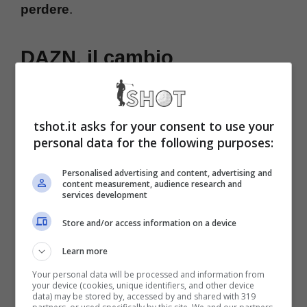
perdere
.
DAZN, il cambio
abbonamento: ecco quanto
costa
tshot.it asks for your consent to use your
personal data for the following purposes:
L’indiscrezione è arrivata pochi minuti fa viste
Personalised advertising and content, advertising and
content measurement, audience research and
le tante mail già ricevute dai clienti con i
services development
prezzi modificati per il prossimo
Store and/or access information on a device
abbonamento DAZN. Un momento decisivo
Learn more
per capire tutte le condizioni in ottica futura:
Your personal data will be processed and information from
non sarà una bellissima notizia per gli
your device (cookies, unique identifiers, and other device
data) may be stored by, accessed by and shared with 319