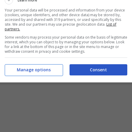
Learn more
pp di Calciomercato:
CLICCA QUI
Your personal data will be processed and information from your device
(cookies, unique identifiers, and other device data) may be stored by,
accessed by and shared with 319 partners, or used specifically by this
site. We and our partners may use precise geolocation data.
List of
partners.
Some vendors may process your personal data on the basis of legitimate
interest, which you can object to by managing your options below. Look
for a link at the bottom of this page or in the site menu to manage or
withdraw consent in privacy and cookie settings.
Manage options
Consent