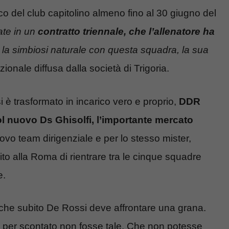
co del club capitolino almeno fino al 30 giugno del
ate in un
contratto triennale, che l’allenatore ha
 la simbiosi naturale con questa squadra, la sua
uzionale diffusa dalla società di Trigoria.
i è trasformato in incarico vero e proprio,
DDR
ol nuovo Ds Ghisolfi, l’importante mercato
uovo team dirigenziale e per lo stesso mister,
o alla Roma di rientrare tra le cinque squadre
e.
 che subito De Rossi deve affrontare una grana.
a per scontato non fosse tale. Che non potesse