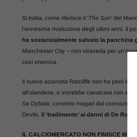
Si tratta, come riferisce il ‘
The Sun
‘ del Man
l’ennesima rivoluzione degli ultimi anni. Il po
ha sostanzialmente salvato la panchina gr
Manchester City – non straveda per un’ope
così onerosa.
Il nuovo azionista Ratcliffe non ha però inte
all’olandese, e vorrebbe cavalcare con entus
Se Dybala, convinto magari dal connaziona
Devils,
il ‘tradimento’ ai danni di De Ros
IL CALCIOMERCATO NON FINISCE MAI: