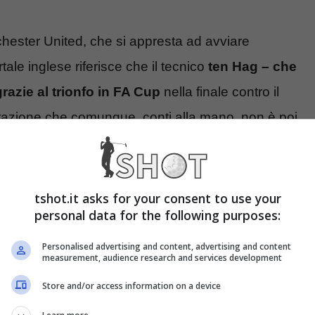
chester United, che si appresta ad avviare
rtale inglese riferisce che il tecnico
ten Hag – che
azie al trionfo in FA Cup
nella finale contro il
razione che comunque, conti alla mano, non è poi
nzione di lasciare troppo potere decisionale
tshot.it asks for your consent to use your
iasmo la pista che porta al fuoriclasse argentino.
personal data for the following purposes:
le Garnacho, accettasse la proposta dei Red
Personalised advertising and content, advertising and content
measurement, audience research and services development
si sarebbe completato.
Store and/or access information on a device