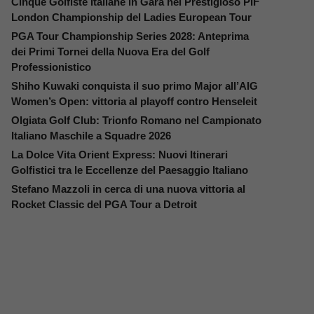
Cinque Golfiste Italiane in Gara nel Prestigioso PIF
London Championship del Ladies European Tour
PGA Tour Championship Series 2028: Anteprima
dei Primi Tornei della Nuova Era del Golf
Professionistico
Shiho Kuwaki conquista il suo primo Major all’AIG
Women’s Open: vittoria al playoff contro Henseleit
Olgiata Golf Club: Trionfo Romano nel Campionato
Italiano Maschile a Squadre 2026
La Dolce Vita Orient Express: Nuovi Itinerari
Golfistici tra le Eccellenze del Paesaggio Italiano
Stefano Mazzoli in cerca di una nuova vittoria al
Rocket Classic del PGA Tour a Detroit