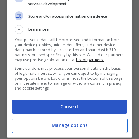
services development
De Zerbi nella big di Serie
Store and/or access information on a device
A: annuncio del suo ex ds
Learn more
Your personal data will be processed and information from
Il nome di Roberto De Zerbi può essere
your device (cookies, unique identifiers, and other device
data) may be stored by, accessed by and shared with 319
partners, or used specifically by this site. We and our partners
importante per tutte le big del calcio italiano
may use precise geolocation data.
List of partners.
che hanno deciso di cambiare
allenatore.
Il
Some vendors may process your personal data on the basis
of legitimate interest, which you can object to by managing
nuovo ciclo di De Zerbi partirà certamente
your options below. Look for a link at the bottom of this page
or in the site menu to manage or withdraw consent in privacy
and cookie settings.
con una big e in Serie A sono due le squadre
che stanno valutando il suo ingaggio:
Milan
Consent
e
Napoli.
Manage options
L’ex direttore sportivo di De Zerbi allo