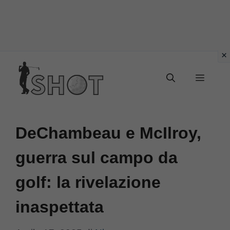
Vai
Menu
al
contenuto
DeChambeau e McIlroy,
guerra sul campo da
golf: la rivelazione
inaspettata