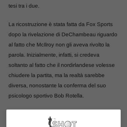
tesi tra i due.
La ricostruzione è stata fatta da Fox Sports
dopo la rivelazione di DeChambeau riguardo
al fatto che McIlroy non gli aveva rivolto la
parola. Inizialmente, infatti, si credeva
soltanto al fatto che il nordirlandese volesse
chiudere la partita, ma la realtà sarebbe
diversa, nonostante la conferma del suo
psicologo sportivo Bob Rotella.
Già a dicembre c’erano state delle tensioni,
con i due che si erano insultati prima del