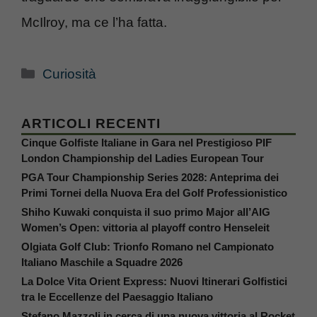
McIlroy, ma ce l’ha fatta.
Categorie
Curiosità
ARTICOLI RECENTI
Cinque Golfiste Italiane in Gara nel Prestigioso PIF
London Championship del Ladies European Tour
PGA Tour Championship Series 2028: Anteprima dei
Primi Tornei della Nuova Era del Golf Professionistico
Shiho Kuwaki conquista il suo primo Major all’AIG
Women’s Open: vittoria al playoff contro Henseleit
Olgiata Golf Club: Trionfo Romano nel Campionato
Italiano Maschile a Squadre 2026
La Dolce Vita Orient Express: Nuovi Itinerari Golfistici
tra le Eccellenze del Paesaggio Italiano
Stefano Mazzoli in cerca di una nuova vittoria al Rocket