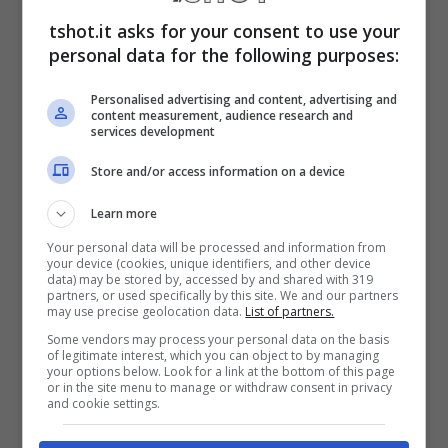
match play. McIlroy aveva detto di volere “un
tshot.it asks for your consent to use your
personal data for the following purposes:
rimborso per quello che mi ha fatto agli US
Open”. La risposta di DeChambeau non si è
Personalised advertising and content, advertising and
content measurement, audience research and
services development
fatta attendere: “Veramente te lo sei fatto da
solo”. Il riferimento è al fatto che McIlroy ha
Store and/or access information on a device
sbagliato due putt corti nelle buche
Learn more
conclusive dello US Open perdendo il major
Your personal data will be processed and information from
your device (cookies, unique identifiers, and other device
contro l’americano.
data) may be stored by, accessed by and shared with 319
partners, or used specifically by this site. We and our partners
may use precise geolocation data.
List of partners.
Some vendors may process your personal data on the basis
Le rivelazioni sulle tensioni
of legitimate interest, which you can object to by managing
your options below. Look for a link at the bottom of this page
tra McIlroy e DeChambeau
or in the site menu to manage or withdraw consent in privacy
and cookie settings.