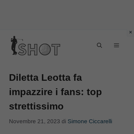
Vai
Menu
al
contenuto
Diletta Leotta fa
impazzire i fans: top
strettissimo
Novembre 21, 2023
di
Simone Ciccarelli