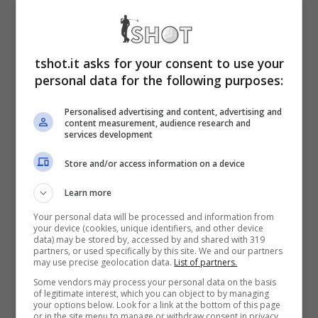
eccezionali. Per quanto riguarda invece la
sua vita privata, nel corso degli anni Diletta è
tshot.it asks for your consent to use your
stata accostata a presunti flirt con importanti
personal data for the following purposes:
uomini dello spettacolo e non solo. Tra
Personalised advertising and content, advertising and
conferme, poche, e smentite, alla fine
è
content measurement, audience research and
services development
adesso innamoratissima di Loris Karius
.
Store and/or access information on a device
Circa due anni fa il portiere del Newcastle ha
Learn more
conquistato il cuore della meravigliosa
Your personal data will be processed and information from
your device (cookies, unique identifiers, and other device
siciliana: una coppia molto affiatata reduce
data) may be stored by, accessed by and shared with 319
partners, or used specifically by this site. We and our partners
may use precise geolocation data.
List of partners.
da un lietissimo evento. Lo scorso 16 agosto,
Some vendors may process your personal data on the basis
giorno del 32esimo compleanno della Leotta,
of legitimate interest, which you can object to by managing
your options below. Look for a link at the bottom of this page
è infatti
nata la sua prima figlia: Aria
.
or in the site menu to manage or withdraw consent in privacy