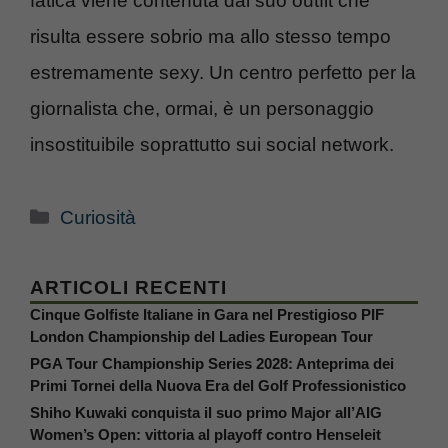
fatica viene contenuta dal suo outfit che
risulta essere sobrio ma allo stesso tempo
estremamente sexy. Un centro perfetto per la
giornalista che, ormai, è un personaggio
insostituibile soprattutto sui social network.
Categorie
Curiosità
ARTICOLI RECENTI
Cinque Golfiste Italiane in Gara nel Prestigioso PIF
London Championship del Ladies European Tour
PGA Tour Championship Series 2028: Anteprima dei
Primi Tornei della Nuova Era del Golf Professionistico
Shiho Kuwaki conquista il suo primo Major all’AIG
Women’s Open: vittoria al playoff contro Henseleit