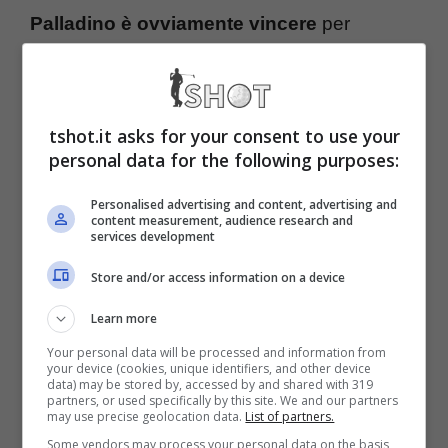
Palladino è ovviamente vincere
per
scacciare via tutta quell’area di negatività
che si è creata attorno al gruppo squadra, ed
Antonio Conte è sicuro di riuscire in
tshot.it asks for your consent to use your
personal data for the following purposes:
questo obiettivo
, anche perché nei momenti
di difficoltà è sempre riuscito a cacciare il
Personalised advertising and content, advertising and
content measurement, audience research and
services development
meglio da se stesso ma anche dai calciatori.
Qualora questo non dovesse succedere,
la
Store and/or access information on a device
strada da percorrere potrebbe essere solo
Learn more
una: quella delle dimissioni.
Your personal data will be processed and information from
your device (cookies, unique identifiers, and other device
data) may be stored by, accessed by and shared with 319
partners, or used specifically by this site. We and our partners
Antonio Conte non sarebbe nuovo a una
may use precise geolocation data.
List of partners.
Some vendors may process your personal data on the basis