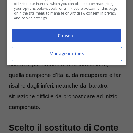
decisione del genere
, visto che più di 10
of legitimate interest, which you can object to by managing
your options below. Look for a link at the bottom of this page
anni fa, proprio
quando era l’allenatore
or in the site menu to manage or withdraw consent in privacy
and cookie settings.
dell’Atalanta, decise di dimettersi in
seguito a una sconfitta…contro il Napoli.
Consent
Corsi e ricorsi storici, che per una volta si
spera possa non valere, anche perché
Manage options
sennò si parlerebbe di una formazione,
quella campione d’Italia, da recuperare e far
risalire dagli inferi, neanche dal baratro,
situazione difficile da pronosticare ad inizio
campionato.
Scelto il sostituto di Conte