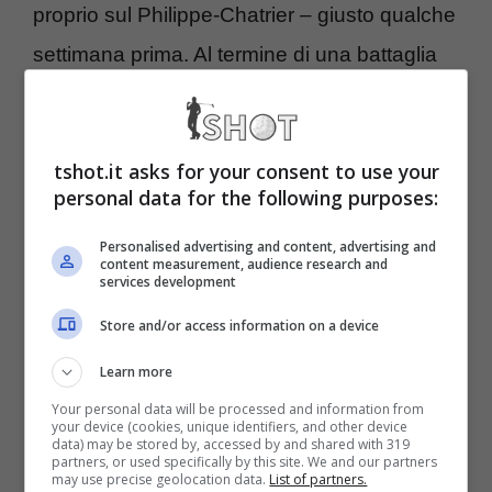
proprio sul Philippe-Chatrier – giusto qualche
settimana prima. Al termine di una battaglia
dai contorni epici, il 37enne slavo ha
prevalso con un doppio tie-break, dando poi
tshot.it asks for your consent to use your
sfogo alla sua irrefrenabile gioia per essersi
personal data for the following purposes:
tolto, come direbbero negli Stati Uniti, una
Personalised advertising and content, advertising and
gigantesca scimmia dalla spalla.
content measurement, audience research and
services development
Il problema per gli avversari, però, potrebbe
Store and/or access information on a device
continuare a persistere. Già perché, a parte
Learn more
la suggestione che vorrebbe il serbo
Your personal data will be processed and information from
your device (cookies, unique identifiers, and other device
continuare a giocare fino alle Olimpiadi di
data) may be stored by, accessed by and shared with 319
partners, or used specifically by this site. We and our partners
may use precise geolocation data.
List of partners.
Los Angeles 2028,
c’è da fare i conti con il