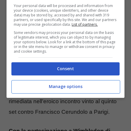
Djokovic decimo, Finals di
Your personal data will be processed and information from
your device (cookies, unique identifiers, and other device
data) may be stored by, accessed by and shared with 319
Torino a serio rischio
partners, or used specifically by this site. We and our partners
may use precise geolocation data.
List of partners.
Some vendors may process your personal data on the basis
of legitimate interest, which you can object to by managing
La fotografia del difficilissimo momento del
your options below. Look for a link at the bottom of this page
or in the site menu to manage or withdraw consent in privacy
fuoriclasse di Belgrado è ben evidenziata
and cookie settings.
non solo dall’assenza di trofei vinti, ma
Consent
anche dalla condizione fisica, mai così
precaria. Non è un caso che Novak sia finito
Manage options
sotto i ferri dopo la lesione al menisco
rimediata nell’eroico incontro vinto al quinto
set contro Francisco Cerundolo a Parigi.
Con la partecipazione a Wimbledon di