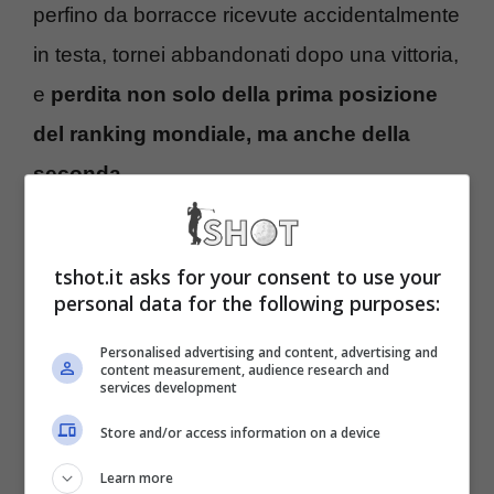
perfino da borracce ricevute accidentalmente
in testa, tornei abbandonati dopo una vittoria,
e
perdita non solo della prima posizione
del ranking mondiale, ma anche della
seconda.
Il passaggio di consegne tra l’ultimo
tshot.it asks for your consent to use your
esponente dell’epopea dei Big Three e la
personal data for the following purposes:
nuova generazione di fenomeni vincenti è
Personalised advertising and content, advertising and
tutta nelle vittorie del campione azzurro a
content measurement, audience research and
services development
Melbourne e di Carlos Alcaraz a Parigi. Ma
Store and/or access information on a device
c’è dell’altro.
Learn more