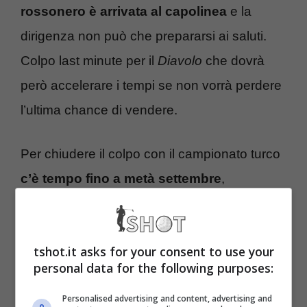
rossonero è arrivata al capolinea
e la
dirigenza non può che prepararsi ai saluti.
Colpo last minute per il
Diavolo
che dovrà
però accelerare i tempi se non vorrà perdere
l’ultima chance di vendere.
Per chiudere il colpo con il campionato turco
c’è tempo fino a metà settembre
,
praticamente pochi giorni prima della ripresa
della Serie A. Per quella data il club
tshot.it asks for your consent to use your
rossonero spera di aver finalmente sistemato
personal data for the following purposes:
le cose, solo così potrà darsi lo slancio per
Personalised advertising and content, advertising and
risalire la classifica.