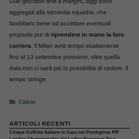
Due giocatori finiti a margini, oggi sono
aggregati alla seconda squadra, che
farebbero bene ad accettare eventuali
proposte pur di
riprendere in mano la loro
carriera
. Il Milan avrà tempo esattamente
fino al 13 settembre prossimo, oltre quella
data non ci sarà più la possibilità di cedere. Il
tempo stringe.
Categorie
Calcio
ARTICOLI RECENTI
Cinque Golfiste Italiane in Gara nel Prestigioso PIF
London Championship del Ladies European Tour