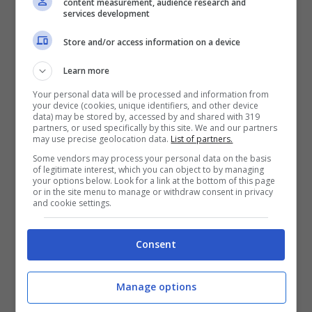
content measurement, audience research and
services development
Calciomercato Milan, è ora
Store and/or access information on a device
dei saluti: se ne vanno in
Learn more
Your personal data will be processed and information from
due
your device (cookies, unique identifiers, and other device
data) may be stored by, accessed by and shared with 319
partners, or used specifically by this site. We and our partners
may use precise geolocation data.
List of partners.
Non è stata la migliore esperienza per loro a
Some vendors may process your personal data on the basis
of legitimate interest, which you can object to by managing
bordo del club meneghino e l’unica
your options below. Look for a link at the bottom of this page
or in the site menu to manage or withdraw consent in privacy
possibilità è quella di fare i bagagli,
and cookie settings.
l’alternativa è restare a Milanello senza
Consent
giocare. Si era parlato di Milan Futuro per
loro e di passaggio in Serie C ma
la Turchia
Manage options
può cambiare tutto
. Il primo a salutare sarà