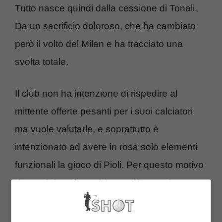
Tutto nasce quindi dalla cessione di Tonali.
Da un sacrificio doloroso, che ha cambiato
però il volto del Milan e ha tracciato una
svolta totale.
Il club non ha intenzione di rispedire al
mittente offerte pesanti per i suoi calciatori
ma vuole valutarle, e soprattutto è
intenzionato ad avere in rosa solo elementi
funzionali la gioco di Pioli. Per questo motivo
due calciatori sarebbero già pronti a
salutare.
Le trattative in uscita sono già
pronte e l’obiettivo è sostituirli con elementi