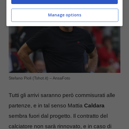
Manage options
Stefano Pioli (Tshot.it) – AnsaFoto
Tutti gli arrivi saranno però commisurati alle
partenze, e in tal senso Mattia
Caldara
sembra fuori dal progetto. Il contratto del
calciatore non sarà rinnovato, e in caso di