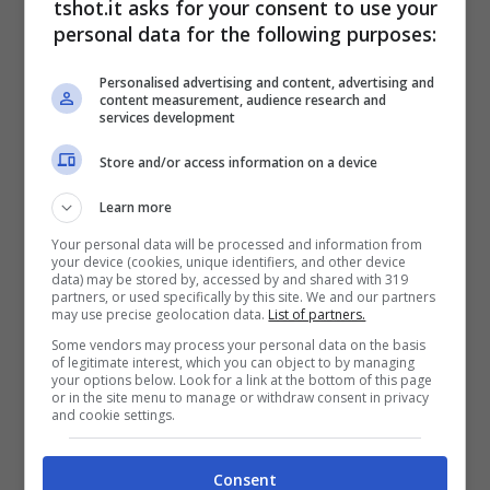
tshot.it asks for your consent to use your
già individuati dal tecnico.
personal data for the following purposes:
Personalised advertising and content, advertising and
Milan, due uscite e una idea
content measurement, audience research and
services development
sul mercato: Furlani si
Store and/or access information on a device
muove
Learn more
Your personal data will be processed and information from
your device (cookies, unique identifiers, and other device
C’è un nome interessante che sbuca fuori fra
data) may be stored by, accessed by and shared with 319
partners, or used specifically by this site. We and our partners
i tanti elementi che il Milan valuta in questa
may use precise geolocation data.
List of partners.
Some vendors may process your personal data on the basis
fase. A gennaio Pioli sarebbe intenzionato a
of legitimate interest, which you can object to by managing
your options below. Look for a link at the bottom of this page
dare la
caccia ad un difensore
, e l club
or in the site menu to manage or withdraw consent in privacy
and cookie settings.
vuole solo profili giovani.
Consent