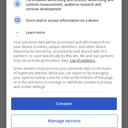
dall’estero, sia per il ragazzo che per il club
content measurement, audience research and
services development
stesso, proprio come sta succedendo in
Store and/or access information on a device
questi giorni.
Il difensore, protagonista
Learn more
nella scorsa stagione di Serie A, potrebbe
Your personal data will be processed and information from
infatti lasciare gli azzurri per raggiungere
your device (cookies, unique identifiers, and other device
data) may be stored by, accessed by and shared with 319
il collega attaccante in una delle società
partners, or used specifically by this site. We and our partners
may use precise geolocation data.
List of partners.
più importanti e blasonate d’Europa
. Al
Some vendors may process your personal data on the basis
of legitimate interest, which you can object to by managing
momento, ovviamente, le parti sarebbero
your options below. Look for a link at the bottom of this page
or in the site menu to manage or withdraw consent in privacy
ancora in fase di trattativa, ma trattandosi
and cookie settings.
essere di una vera e propria opportunità, il
Consent
ragazzo starebbe spingendo insieme al suo
entourage affinché quest’operazione possa
Manage options
andare in porto.