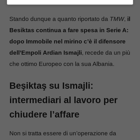
Stando dunque a quanto riportato da
TMW
,
il
Besiktas continua a fare spesa in Serie A:
dopo Immobile nel mirino c’è il difensore
dell’Empoli
Ardian Ismajli
, recede da un più
che ottimo Europeo con la sua Albania.
Beşiktaş su Ismajli:
intermediari al lavoro per
chiudere l’affare
Non si tratta essere di un’operazione da