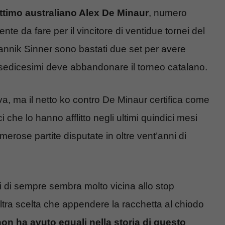
ottimo australiano Alex De Minaur
, numero
nte da fare per il vincitore di ventidue tornei del
Jannik Sinner sono bastati due set per avere
 sedicesimi deve abbandonare il torneo catalano.
va, ma il netto ko contro De Minaur certifica come
ici che lo hanno afflitto negli ultimi quindici mesi
merose partite disputate in oltre vent’anni di
sti di sempre sembra molto vicina allo stop
à altra scelta che appendere la racchetta al chiodo
non ha avuto eguali nella storia di questo