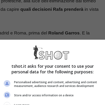
profetiche, alla luce dell’eliminazione dal torneo
 da capire
quali decisioni Rafa prenderà
in vista
adrid e Roma, prima del
Roland Garros
. E la
ado, Nadal, di continuare a giocare a livelli
i potrebbe offrire in tornei di alto livello?
tshot.it asks for your consent to use your
personal data for the following purposes:
Personalised advertising and content, advertising and content
measurement, audience research and services development
Store and/or access information on a device