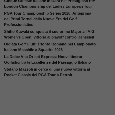
Cinque Golfiste Italiane in Gara nel Prestigioso PIF
London Championship del Ladies European Tour
PGA Tour Championship Series 2028: Anteprima
dei Primi Tornei della Nuova Era del Golf
Professionistico
Shiho Kuwaki conquista il suo primo Major all’AIG
Women’s Open: vittoria al playoff contro Henseleit
Olgiata Golf Club: Trionfo Romano nel Campionato
Italiano Maschile a Squadre 2026
La Dolce Vita Orient Express: Nuovi Itinerari
Golfistici tra le Eccellenze del Paesaggio Italiano
Stefano Mazzoli in cerca di una nuova vittoria al
Rocket Classic del PGA Tour a Detroit