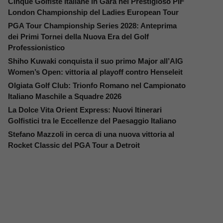
Cinque Golfiste Italiane in Gara nel Prestigioso PIF
London Championship del Ladies European Tour
PGA Tour Championship Series 2028: Anteprima
dei Primi Tornei della Nuova Era del Golf
Professionistico
Shiho Kuwaki conquista il suo primo Major all’AIG
Women’s Open: vittoria al playoff contro Henseleit
Olgiata Golf Club: Trionfo Romano nel Campionato
Italiano Maschile a Squadre 2026
La Dolce Vita Orient Express: Nuovi Itinerari
Golfistici tra le Eccellenze del Paesaggio Italiano
Stefano Mazzoli in cerca di una nuova vittoria al
Rocket Classic del PGA Tour a Detroit