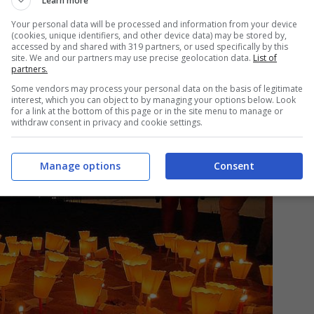
Learn more
le regole stradali, portando ad un nuovo e tragico
Your personal data will be processed and information from your device
(cookies, unique identifiers, and other device data) may be stored by,
accessed by and shared with 319 partners, or used specifically by this
site. We and our partners may use precise geolocation data.
List of
partners.
Some vendors may process your personal data on the basis of legitimate
interest, which you can object to by managing your options below. Look
for a link at the bottom of this page or in the site menu to manage or
withdraw consent in privacy and cookie settings.
Manage options
Consent