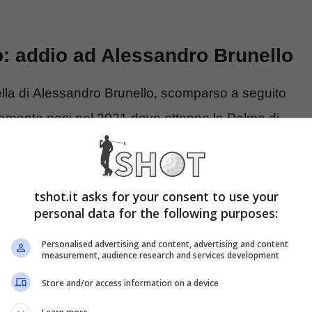
no: addio ad Alessandro Brunello
uella di Alessandro Brunello, scomparso a seguito
vamento pesi nel 2021 dove ottenne la Palma di
segnato dal Coni, Brunello era divenuto tecnico
e del progetto FIPE Factory per il centro nord,
razione
.
tshot.it asks for your consent to use your
personal data for the following purposes:
ero
mondo della Pesistica italiana
e c’è pure
Personalised advertising and content, advertising and content
measurement, audience research and services development
 ha colpito lo scooter del tecnico non avrebbe
Store and/or access information on a device
umentano le immagini, l’incidente è avvenuto