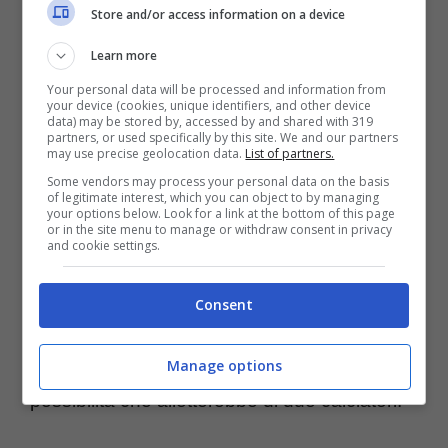
creata a Roma fra i due è talmente forte al
Store and/or access information on a device
punto che
Dybala e Lukaku starebbero
Learn more
seriamente valutando la possibilità di
Your personal data will be processed and information from
your device (cookies, unique identifiers, and other device
continuare a giocare insieme anche nella
data) may be stored by, accessed by and shared with 319
partners, or used specifically by this site. We and our partners
prossima stagione
, seppur non in
may use precise geolocation data.
List of partners.
Some vendors may process your personal data on the basis
giallorosso. Ovviamente al momento
of legitimate interest, which you can object to by managing
your options below. Look for a link at the bottom of this page
starebbero parlando di uno scenario di
or in the site menu to manage or withdraw consent in privacy
and cookie settings.
difficile realizzazione, considerato il fatto che
la Roma difficilmente lascerebbe partire
Consent
l’argentino dopo aver salutato il belga
, ma
nelle ultime ore sarebbe uscita fuori una
Manage options
possibilità che alletterebbe di due calciatori.