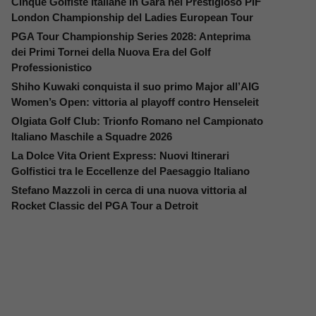
Cinque Golfiste Italiane in Gara nel Prestigioso PIF
London Championship del Ladies European Tour
PGA Tour Championship Series 2028: Anteprima
dei Primi Tornei della Nuova Era del Golf
Professionistico
Shiho Kuwaki conquista il suo primo Major all’AIG
Women’s Open: vittoria al playoff contro Henseleit
Olgiata Golf Club: Trionfo Romano nel Campionato
Italiano Maschile a Squadre 2026
La Dolce Vita Orient Express: Nuovi Itinerari
Golfistici tra le Eccellenze del Paesaggio Italiano
Stefano Mazzoli in cerca di una nuova vittoria al
Rocket Classic del PGA Tour a Detroit