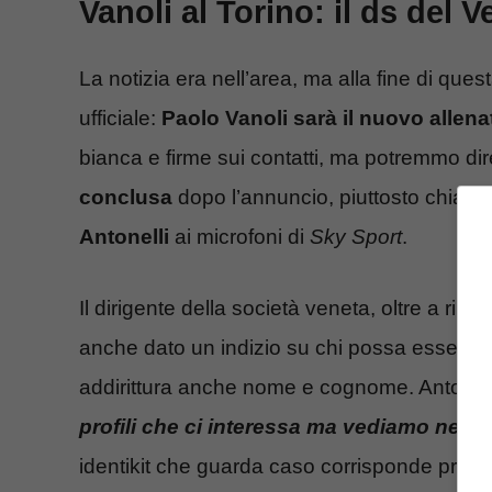
Vanoli al Torino: il ds del 
La notizia era nell’area, ma alla fine di que
ufficiale:
Paolo Vanoli sarà il nuovo allena
bianca e firme sui contatti, ma potremmo di
conclusa
dopo l’annuncio, piuttosto chiaro, 
Antonelli
ai microfoni di
Sky Sport
.
Il dirigente della società veneta, oltre a ribad
anche dato un indizio su chi possa essere i
addirittura anche nome e cognome. Antonelli 
profili che ci interessa ma vediamo nei p
identikit che guarda caso corrisponde propri