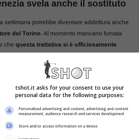
Venezia svela anche il sostituto
sta settimana potrebbe diventare addirittura anche
tore del Torino
. Al momento mancano fumata
re che
questa trattativa si è ufficiosamente
del direttore sportivo del
Venezia Filippo
tshot.it asks for your consent to use your
ire che “
Vanoli si chiuderà in settimana
“, ha
personal data for the following purposes:
l prossimo allenatore del
Venezia
, facendone
Personalised advertising and content, advertising and content
ha infatti detto che “
Di Francesco è uno dei
measurement, audience research and services development
rossimi giorni
“, stilando anche una sorta di
Store and/or access information on a device
o a quello dell’ex Frosinone.