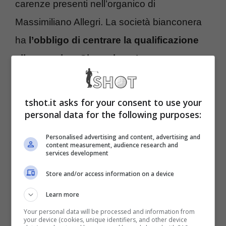
carenze presenti nell’organico di
Massimiliano Allegri. La società bianconera
ha
l’obbligo di centrare la qualificazione
alla prossima Champions League
e questo
comporta una continua sfida con formazioni
quali Atalanta, Fiorentina, Lazio, Roma che
tshot.it asks for your consent to use your
certamente daranno battaglia fino all’ultima
personal data for the following purposes:
giornata. Pensare, e ripensare, il mercato è
Personalised advertising and content, advertising and
content measurement, audience research and
una priorità, con tutte le difficoltà sopra
services development
menzionate.
Store and/or access information on a device
Learn more
E’ sulla lista di Giuntoli: alla
Your personal data will be processed and information from
your device (cookies, unique identifiers, and other device
Juve per 30 milioni