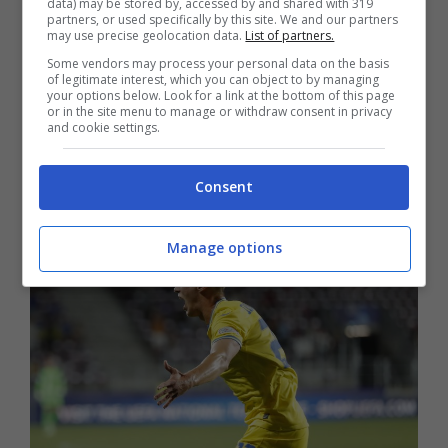
data) may be stored by, accessed by and shared with 319
partners, or used specifically by this site. We and our partners
may use precise geolocation data.
List of partners.
Nella lista di Cristiano Giuntoli compaiono
Some vendors may process your personal data on the basis
of legitimate interest, which you can object to by managing
diversi nominativi, così come peraltro su
your options below. Look for a link at the bottom of this page
or in the site menu to manage or withdraw consent in privacy
and cookie settings.
quelle degli altri direttori sportivi. Vi sono gli
obiettivi possibili e quelli che rimarranno
Consent
soltanto desideri irrealizzabili.
Manage options