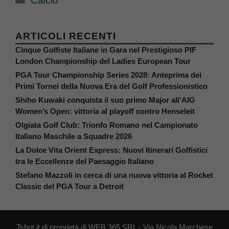
Calcio
ARTICOLI RECENTI
Cinque Golfiste Italiane in Gara nel Prestigioso PIF
London Championship del Ladies European Tour
PGA Tour Championship Series 2028: Anteprima dei
Primi Tornei della Nuova Era del Golf Professionistico
Shiho Kuwaki conquista il suo primo Major all’AIG
Women’s Open: vittoria al playoff contro Henseleit
Olgiata Golf Club: Trionfo Romano nel Campionato
Italiano Maschile a Squadre 2026
La Dolce Vita Orient Express: Nuovi Itinerari Golfistici
tra le Eccellenze del Paesaggio Italiano
Stefano Mazzoli in cerca di una nuova vittoria al Rocket
Classic del PGA Tour a Detroit
Tshot.it di proprietà di WEB 365 SRL - Via Nicola Marchese