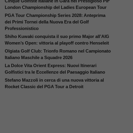
Cinque Golfiste Italiane in Gara nel Prestigioso PIF
London Championship del Ladies European Tour
PGA Tour Championship Series 2028: Anteprima
dei Primi Tornei della Nuova Era del Golf
Professionistico
Shiho Kuwaki conquista il suo primo Major all’AIG
Women’s Open: vittoria al playoff contro Henseleit
Olgiata Golf Club: Trionfo Romano nel Campionato
Italiano Maschile a Squadre 2026
La Dolce Vita Orient Express: Nuovi Itinerari
Golfistici tra le Eccellenze del Paesaggio Italiano
Stefano Mazzoli in cerca di una nuova vittoria al
Rocket Classic del PGA Tour a Detroit