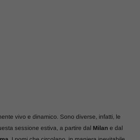
nte vivo e dinamico. Sono diverse, infatti, le
sta sessione estiva, a partire dal
Milan
e dal
ma
. I nomi che circolano, in maniera inevitabile,