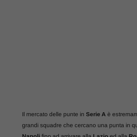
Il mercato delle punte in
Serie A
è estremame
grandi squadre che cercano una punta in que
Napoli
fino ad arrivare alla
Lazio
ed alla
Ro