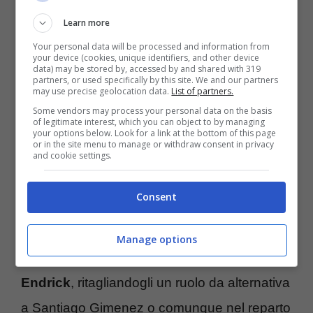
in Serie A
.
Learn more
Your personal data will be processed and information from
your device (cookies, unique identifiers, and other device
In Italia infatti, tra le big del calcio italiano, ci
data) may be stored by, accessed by and shared with 319
partners, or used specifically by this site. We and our partners
sono due club che hanno bisogno di
may use precise geolocation data.
List of partners.
sistemare qualcosa nel proprio reparto
Some vendors may process your personal data on the basis
of legitimate interest, which you can object to by managing
your options below. Look for a link at the bottom of this page
offensivo.
Sia il Milan che la Roma
, che
or in the site menu to manage or withdraw consent in privacy
and cookie settings.
sono pure ex club in cui ha vissuto
Carlo
Ancelotti
conoscendo alla perfezione le due
Consent
piazze, cercano un innesto in quel ruolo.
Manage options
Il Milan di Allegri che andrebbe a prendere
Endrick
, ritagliandogli un ruolo da alternativa
a Santiago Gimenez o comunque nel reparto