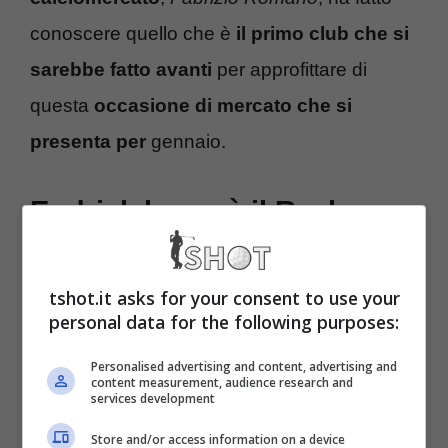
conoscere quello che è
il primo club che si
sarebbe fatto avanti
per approfittare di
questa
occasione di mercato che si
presenta per
gennaio.
Endrick lascerà il Real
Madrid: Ancelotti lo
tshot.it asks for your consent to use your
spingerebbe in Serie A
personal data for the following purposes:
Carlo
Ancelotti
, conoscendo soprattutto due
Personalised advertising and content, advertising and
content measurement, audience research and
piazze in particolare, potrebbe fare da
services development
“tramite” per quello che è l’arrivo di
Endrick
Store and/or access information on a device