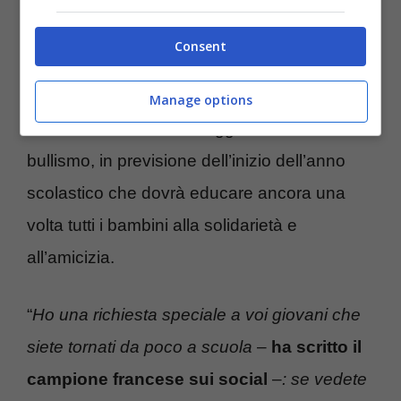
studenti
Consent
Con una
storia sul proprio profilo
Instagram,
Antoine
Griezmann
ha voluto
Manage options
mandare un forte messaggio contro il
bullismo, in previsione dell’inizio dell’anno
scolastico che dovrà educare ancora una
volta tutti i bambini alla solidarietà e
all’amicizia.
“
Ho una richiesta speciale a voi giovani che
siete tornati da poco a scuola
–
ha scritto il
campione francese sui social
–
: se vedete