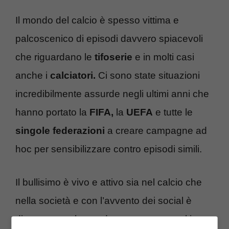
Il mondo del calcio è spesso vittima e
palcoscenico di episodi davvero spiacevoli
che riguardano le
tifoserie
e in molti casi
anche i
calciatori.
Ci sono state situazioni
incredibilmente assurde negli ultimi anni che
hanno portato la
FIFA,
la
UEFA
e tutte le
singole
federazioni
a creare campagne ad
hoc per sensibilizzare contro episodi simili.
Il bullisimo è vivo e attivo sia nel calcio che
nella società e con l’avvento dei social è
diventato anche moda comune per molti