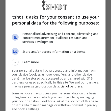
tifosi e non solo che si sentono in diritto di
prendere di mira ogni tipo di persona che sia
tshot.it asks for your consent to use your
distante dalla propria simpatia.
personal data for the following purposes:
Personalised advertising and content, advertising and
Un gesto importante per sensibilizzare contro
content measurement, audience research and
services development
il bullismo è arrivato da
Antoine Griezmann,
Store and/or access information on a device
calciatore dell’Atletico Madrid, che ha invito
Learn more
un messaggio a cuore aperto a tutti i
Your personal data will be processed and information from
bambini.
your device (cookies, unique identifiers, and other device
data) may be stored by, accessed by and shared with 319
partners, or used specifically by this site. We and our partners
may use precise geolocation data.
List of partners.
Griezmann contro il
Some vendors may process your personal data on the basis
of legitimate interest, which you can object to by managing
bullismo: il messaggio agli
your options below. Look for a link at the bottom of this page
or in the site menu to manage or withdraw consent in privacy
and cookie settings.