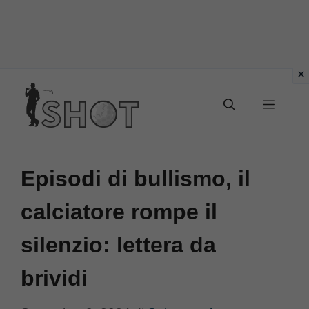
Vai
Menu
al
contenuto
Episodi di bullismo, il
calciatore rompe il
silenzio: lettera da
brividi