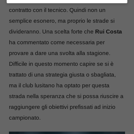
contratto con il tecnico. Quindi non un
semplice esonero, ma proprio le strade si
divideranno. Una scelta forte che
Rui Costa
ha commentato come necessaria per
provare a dare una svolta alla stagione.
Difficile in questo momento capire se si è
trattato di una strategia giusta o sbagliata,
ma il club lusitano ha optato per questa
strada nella speranza che si possa riuscire a
raggiungere gli obiettivi prefissati ad inizio
campionato.