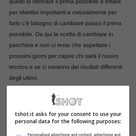
quello di ritornare il prima possibile a lottare
per obiettivi importanti e naturalmente per
farlo c’è bisogno di cambiare passo il prima
possibile. Da qui la scelta di cambiare in
panchina e non ci resta che aspettare i
prossimi giorni per capire chi sarà il nuovo
tecnico e se ci saranno dei risultati differenti
degli ultimi.
Ribaltone in una big: si
cambia, i dettagli
tshot.it asks for your consent to use your
personal data for the following purposes:
I risultati di inizio stagione hanno
Personalised advertising and content, advertising and