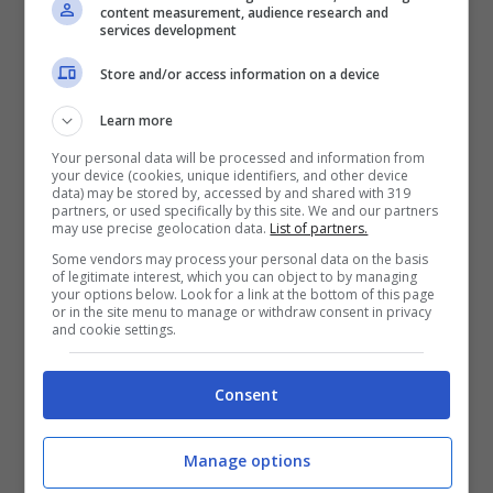
content measurement, audience research and
sicuramente deluso tanto che la società ha
services development
optato per un
ribaltone in panchina
: unica
Store and/or access information on a device
soluzione possibile per provare a cambiare
Learn more
passo e naturalmente cercare di risalire la
Your personal data will be processed and information from
your device (cookies, unique identifiers, and other device
classifica. Naturalmente poi l’ultima parola
data) may be stored by, accessed by and shared with 319
partners, or used specifically by this site. We and our partners
spetta al campo e vedremo se la scelta fatta
may use precise geolocation data.
List of partners.
è quella giusta oppure no.
Some vendors may process your personal data on the basis
of legitimate interest, which you can object to by managing
your options below. Look for a link at the bottom of this page
or in the site menu to manage or withdraw consent in privacy
and cookie settings.
Il
Benfica
ha deciso di esonerare
Schmidt
per cercare di cambiare passo dopo un inizio
Consent
non sicuramente facile. Le difficoltà sono
state diverse e si è preferito non continuare
Manage options
insieme e
rescindere
improvvisamente il