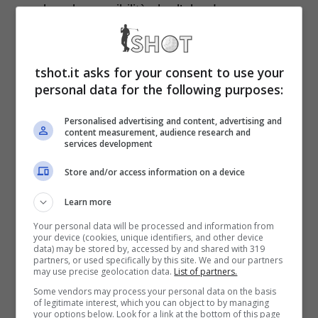
escluso la possibilità che l’olandese possa
addirittura prendersi un anno sabbatico per il
2026.
Una ipotesi, a questo punto,
tshot.it asks for your consent to use your
assolutamente da non sottovalutare
.
personal data for the following purposes:
Personalised advertising and content, advertising and
Futuro Verstappen, Russell
content measurement, audience research and
services development
non ha dubbi: “Possibile
Store and/or access information on a device
anno sabbatico nel 2026”
Learn more
Your personal data will be processed and information from
your device (cookies, unique identifiers, and other device
La sua speranza (come dichiarato in più di
data) may be stored by, accessed by and shared with 319
partners, or used specifically by this site. We and our partners
un’occasione) è quello di accoglierlo, quanto
may use precise geolocation data.
List of partners.
Some vendors may process your personal data on the basis
prima, a braccia aperte nel grande team
of legitimate interest, which you can object to by managing
your options below. Look for a link at the bottom of this page