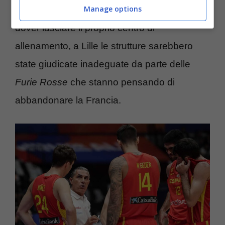
Manage options
di basket spagnola che sembra costretta a
dover lasciare il proprio centro di
allenamento, a Lille le strutture sarebbero
state giudicate inadeguate da parte delle
Furie Rosse
che stanno pensando di
abbandonare la Francia.