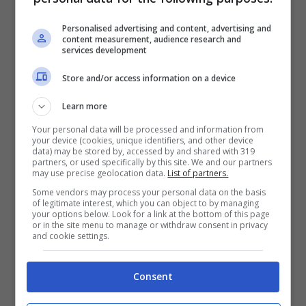
maggiori certezze durante una kermesse di
Personalised advertising and content, advertising and
content measurement, audience research and
questo genere.
services development
Store and/or access information on a device
Olimpiadi 2024, scoppia la
Learn more
polemica: costretti a
Your personal data will be processed and information from
your device (cookies, unique identifiers, and other device
lasciare la Francia
data) may be stored by, accessed by and shared with 319
partners, or used specifically by this site. We and our partners
may use precise geolocation data.
List of partners.
Some vendors may process your personal data on the basis
Invece
le Olimpiadi 2024 stanno già
of legitimate interest, which you can object to by managing
your options below. Look for a link at the bottom of this page
facendo discutere
e, purtroppo, non per le
or in the site menu to manage or withdraw consent in privacy
and cookie settings.
gesta degli atleti o per ciò che sta
succedendo in campo. Preparazione alla
Consent
sfida a dir poco drammatica per la nazionale