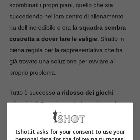
scombinati i propri piani, quello che sta
succedendo nel loro centro di allenamento
ha dell’incredibile e ora
la squadra sembra
costretta a dover fare le valigie
. Sfratto in
piena regola per la rappresentativa che ha
già trovato una soluzione per ovviare al
proprio problema.
Tutto è successo
a ridosso dei giochi
olimpici di Parigi
quando la nazionale ha
capito che non c’erano i margini per allenarsi
in serenità. La notizia sta facendo il giro del
tshot.it asks for your consent to use your
mondo, soprattutto perché ci si aspettavano
personal data for the following purposes: