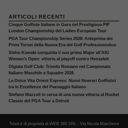
ARTICOLI RECENTI
Cinque Golfiste Italiane in Gara nel Prestigioso PIF
London Championship del Ladies European Tour
PGA Tour Championship Series 2028: Anteprima dei
Primi Tornei della Nuova Era del Golf Professionistico
Shiho Kuwaki conquista il suo primo Major all’AIG
Women’s Open: vittoria al playoff contro Henseleit
Olgiata Golf Club: Trionfo Romano nel Campionato
Italiano Maschile a Squadre 2026
La Dolce Vita Orient Express: Nuovi Itinerari Golfistici
tra le Eccellenze del Paesaggio Italiano
Stefano Mazzoli in cerca di una nuova vittoria al Rocket
Classic del PGA Tour a Detroit
Tshot.it di proprietà di WEB 365 SRL - Via Nicola Marchese