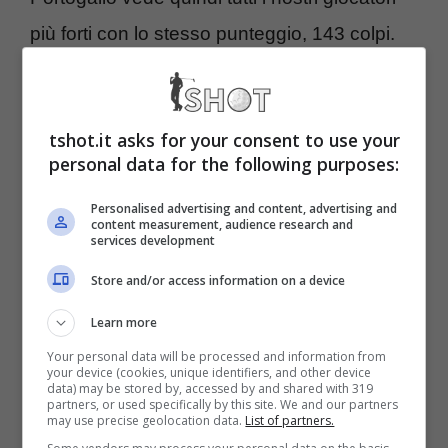
più forti con lo stesso punteggio, 143 colpi.
Francesco Molinari
ha girato in 72 e 71 con
un’ultima giornata con 2 bogey e 2 birdie; il
tshot.it asks for your consent to use your
fratello
Edoardo Molinari
(72 71) con 3 bogey
personal data for the following purposes:
e 3 birdie,
Emanuele Canonica
ha
Personalised advertising and content, advertising and
completato le buche con 73 e 70 colpi con 4
content measurement, audience research and
services development
birdie e 3 bogey mentre
Alessandro Tadini
Store and/or access information on a device
dopo un disastroso giro in 77 è stato
protagonista di un ottimo secondo giro in 66
Learn more
che lo ha sbalzato dalla 115esima posizione
Your personal data will be processed and information from
your device (cookies, unique identifiers, and other device
data) may be stored by, accessed by and shared with 319
appunto alla 23esima. Guida con 136 colpi
partners, or used specifically by this site. We and our partners
may use precise geolocation data.
List of partners.
(68 68) l’inglese Ross McGowan, con due