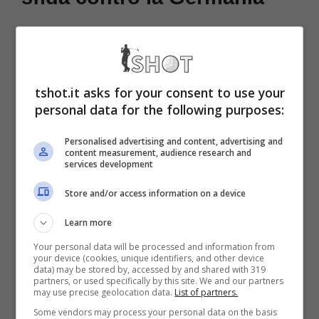
La tensione è altissima, ma tutto non è legato
esclusivamente alla gara d’esordio della
Nazionale scozzese. Finalmente è arrivata a
tshot.it asks for your consent to use your
personal data for the following purposes:
galla la verità con l’intreccio decisivo, un
incidente davvero terribile per i giovani tifosi
Personalised advertising and content, advertising and
content measurement, audience research and
services development
scozzesi.
Store and/or access information on a device
Learn more
Your personal data will be processed and information from
your device (cookies, unique identifiers, and other device
Ancora brutte notizie per la Scozia dopo il
data) may be stored by, accessed by and shared with 319
partners, or used specifically by this site. We and our partners
primo tempo terminato a favore della
may use precise geolocation data.
List of partners.
Germania per 3-0.
Poche ore fa cinque
Some vendors may process your personal data on the basis