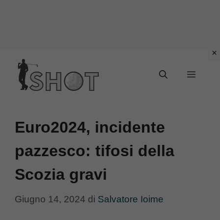
Vai
Menu
al
contenuto
Euro2024, incidente
pazzesco: tifosi della
Scozia gravi
Giugno 14, 2024
di
Salvatore Ioime