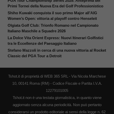
PGA Tour Championship Series 2028: Anteprima dei
Primi Tornei della Nuova Era del Golf Professionistico
Shiho Kuwaki conquista il suo primo Major all’AIG
Women’s Open: vittoria al playoff contro Henseleit
Olgiata Golf Club: Trionfo Romano nel Campionato
Italiano Maschile a Squadre 2026
La Dolce Vita Orient Express: Nuovi Itinerari Golfistici
tra le Eccellenze del Paesaggio Italiano
Stefano Mazzoli in cerca di una nuova vittoria al Rocket
Classic del PGA Tour a Detroit
Tshot.it di proprietà di WEB 365 SRL - Via Nicola Marchese
10, 00141 Roma (RM) - Codice Fiscale e Partita I.V.A.
12279101005
Tshot.it non è una testata giornalistica, in quanto viene
aggiornato senza alcuna periodicità. Non può pertanto
considerarsi un prodotto editoriale ai sensi della legge n. 62