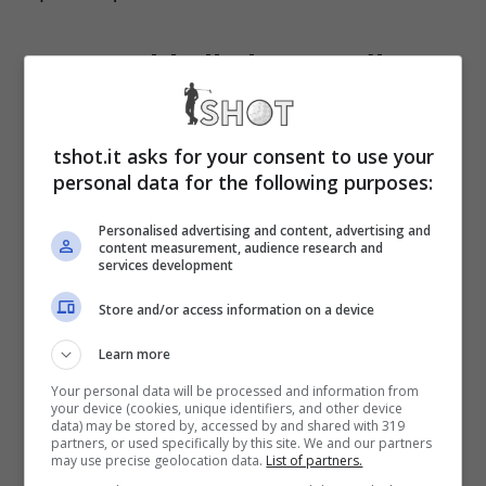
F1, cambia il sistema di
assegnazione punti? La
tshot.it asks for your consent to use your
situazione
personal data for the following purposes:
Nessuno stravolgimento. Si tratterebbe di
Personalised advertising and content, advertising and
content measurement, audience research and
services development
attribuire una sorta di contentino
all’undicesimo e al dodicesimo classificato,
Store and/or access information on a device
andando a rivedere solo i criteri di
Learn more
assegnazione dall’ottavo posto in giù. Se il
Your personal data will be processed and information from
your device (cookies, unique identifiers, and other device
cambio regolamentare dovesse
data) may be stored by, accessed by and shared with 319
partners, or used specifically by this site. We and our partners
may use precise geolocation data.
List of partners.
concretizzarsi, verrebbe anche sventato
il