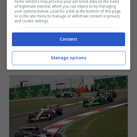
Some vendors may process your personal data on the basis
ripetersi di una situazione poco equa
: si
of legitimate interest, which you can object to by managing
your options below. Look for a link at the bottom of this page
pensi a quando una squadra finisce la gara
or in the site menu to manage or withdraw consent in privacy
and cookie settings.
in 11esima e 12esima piazza racimolando
zero punti, proprio come un altro team che
Consent
magari ha concluso il weekend in 19esima e
Manage options
20esima posizione.