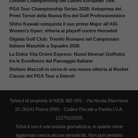
London Championship del Ladies European Tour
PGA Tour Championship Series 2028: Anteprima dei
Primi Tornei della Nuova Era del Golf Professionistico
Shiho Kuwaki conquista il suo primo Major all’AIG
Women’s Open: vittoria al playoff contro Henseleit
Olgiata Golf Club: Trionfo Romano nel Campionato
Italiano Maschile a Squadre 2026
La Dolce Vita Orient Express: Nuovi Itinerari Golfistici
tra le Eccellenze del Paesaggio Italiano
Stefano Mazzoli in cerca di una nuova vittoria al Rocket
Classic del PGA Tour a Detroit
Tshot.it di proprietà di WEB 365 SRL - Via Nicola Marchese
10, 00141 Roma (RM) - Codice Fiscale e Partita I.V.A.
12279101005
Tshot.it non è una testata giornalistica, in quanto viene
aggiornato senza alcuna periodicità. Non può pertanto