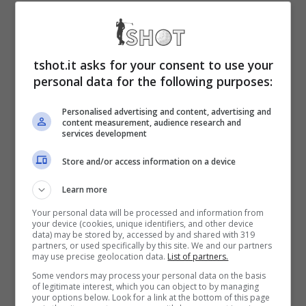
suo primo GP senza Newey al muretto
anche se – come anticipato da Horner –
l’ingegnere britannico potrebbe presenziare
tshot.it asks for your consent to use your
personal data for the following purposes:
ancora in altri eventi, nonostante l’addio
ufficializzato la scorsa settimana.
Personalised advertising and content, advertising and
content measurement, audience research and
services development
F1, GP Imola: che novità
Store and/or access information on a device
per gli appassionati
Learn more
Your personal data will be processed and information from
your device (cookies, unique identifiers, and other device
GP di Imola che coincide anche con una
data) may be stored by, accessed by and shared with 319
partners, or used specifically by this site. We and our partners
gradita novità per tutti gli appassionati di
may use precise geolocation data.
List of partners.
Some vendors may process your personal data on the basis
Formula 1. Quella di domenica prossima,
of legitimate interest, which you can object to by managing
your options below. Look for a link at the bottom of this page
infatti, sarà la prima gara della stagione