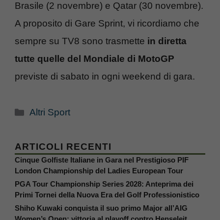
Brasile (2 novembre) e Qatar (30 novembre).
A proposito di Gare Sprint, vi ricordiamo che
sempre su TV8 sono trasmette
in diretta
tutte quelle del Mondiale di MotoGP
previste di sabato in ogni weekend di gara.
Categorie
Altri Sport
ARTICOLI RECENTI
Cinque Golfiste Italiane in Gara nel Prestigioso PIF
London Championship del Ladies European Tour
PGA Tour Championship Series 2028: Anteprima dei
Primi Tornei della Nuova Era del Golf Professionistico
Shiho Kuwaki conquista il suo primo Major all’AIG
Women’s Open: vittoria al playoff contro Henseleit