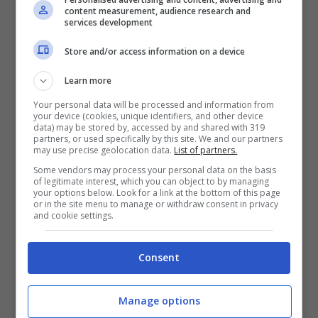
questione ci sarebbe la creazione della
content measurement, audience research and
services development
cosiddetta creazione da parte del
Governo
Store and/or access information on a device
della
“Commissione di supervisione,
Learn more
standardizzazione e rappresentanza”
.
Your personal data will be processed and information from
your device (cookies, unique identifiers, and other device
data) may be stored by, accessed by and shared with 319
Per vederci chiaro FIFA e UEFA hanno,
partners, or used specifically by this site. We and our partners
may use precise geolocation data.
List of partners.
dunque, deciso di far partire una
indagine
Some vendors may process your personal data on the basis
of legitimate interest, which you can object to by managing
proprio sulla
Federcalcio spagnola
, per
your options below. Look for a link at the bottom of this page
or in the site menu to manage or withdraw consent in privacy
capire se effettivamente ha, metaforicamente
and cookie settings.
parlando, le mani libere oppure se è giostrata
Consent
dal
Governo spagnolo
. Se così dovesse
essere, come detto, le conseguenze
Manage options
sarebbero enormi. Gli
statuti FIFA e UEFA