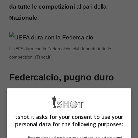
da tutte le competizioni
al pari della
Nazionale
.
L’UEFA dura con la Federcalcio: club fuori da tutte le
competizioni (Tshot.it)
Federcalcio, pugno duro
UEFA: club fuori da tutto
Le accuse, come detto, sono a dir poco
tshot.it asks for your consent to use your
gravi, come pesanti potrebbero essere le
personal data for the following purposes:
conseguenze. Nel mirino dell’autorità in
Personalised advertising and content, advertising and