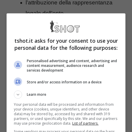
l’attribuzione della rappresentanza
legale dell’ente
l’
assenza di fini di lucro
con il divieto
della distribuzione tra i soci, anche in
tshot.it asks for your consent to use your
forma indiretta, di utili o avanzi di
personal data for the following purposes:
gestione
Personalised advertising and content, advertising and
content measurement, audience research and
le norme interne ispirate al principio
services development
democratico e di uguaglianza dei diritti
Store and/or access information on a device
nonché la regola della elettività delle
Learn more
cariche sociali, ad eccezione delle
Your personal data will be processed and information from
società di capitali o cooperative per le
your device (cookies, unique identifiers, and other device
data) may be stored by, accessed by and shared with 319
partners, or used specifically by this site. We and our partners
quali si applicano le norme del codice
may use precise geolocation data.
List of partners.
civile
Some vendors may process your personal data on the basis