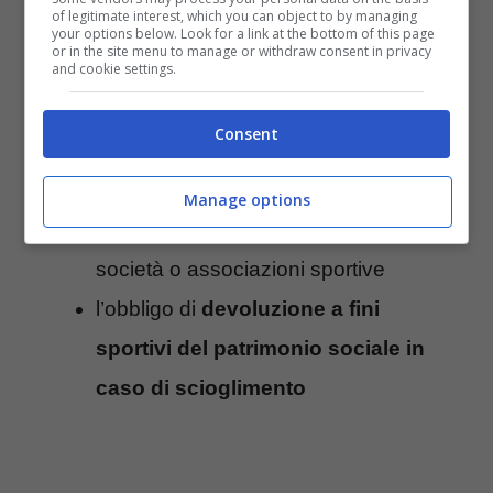
of legitimate interest, which you can object to by managing
l’obbligo di redazione dei rendiconti
your options below. Look for a link at the bottom of this page
or in the site menu to manage or withdraw consent in privacy
and cookie settings.
economici-finanziari, nonché
l’indicazione delle modalità di
Consent
approvazione degli stessi da parte
degli organi statutari
Manage options
le modalità di scioglimento delle
società o associazioni sportive
l’obbligo di
devoluzione a fini
sportivi del patrimonio sociale in
caso di scioglimento