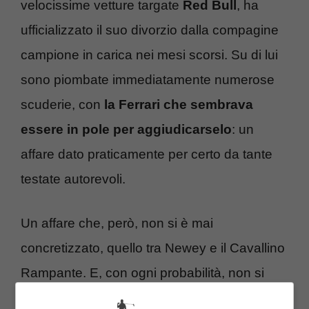
velocissime vetture targate
Red Bull
, ha
ufficializzato il suo divorzio dalla compagine
campione in carica nei mesi scorsi. Su di lui
sono piombate immediatamente numerose
scuderie, con
la Ferrari che sembrava
essere in pole per aggiudicarselo
: un
affare dato praticamente per certo da tante
testate autorevoli.
Un affare che, però, non si è mai
concretizzato, quello tra Newey e il Cavallino
Rampante. E, con ogni probabilità, non si
concretizzerà mai. Perché proprio
nelle