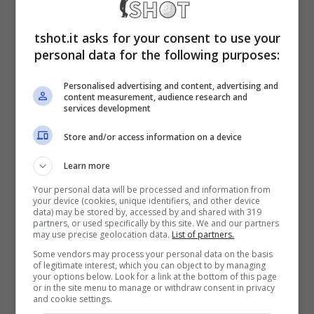
ultime ore è giunta un’indiscrezione che
tshot.it asks for your consent to use your
vorrebbe il tecnico inglese in procinto di
personal data for the following purposes:
legarsi ad un’altra squadra di Formula 1
.
Personalised advertising and content, advertising and
content measurement, audience research and
L’indiscrezione, niente
services development
Store and/or access information on a device
Ferrari per Adrian Newey:
Learn more
ecco dove andrà
Your personal data will be processed and information from
your device (cookies, unique identifiers, and other device
data) may be stored by, accessed by and shared with 319
L’indiscrezione arriva dai colleghi del noto
partners, or used specifically by this site. We and our partners
may use precise geolocation data.
List of partners.
settimanale
Autosprint
, i quali riferiscono
Some vendors may process your personal data on the basis
of legitimate interest, which you can object to by managing
che Newey non approderà a Maranello bensì
your options below. Look for a link at the bottom of this page
or in the site menu to manage or withdraw consent in privacy
a Silverstone, dove comincerà una nuova
and cookie settings.