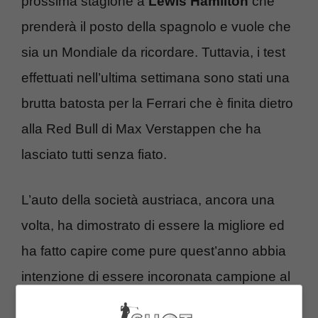
prossima stagione a
Lewis Hamilton
che
prenderà il posto della spagnolo e vuole che
sia un Mondiale da ricordare. Tuttavia, i test
effettuati nell’ultima settimana sono stati una
brutta batosta per la Ferrari che è finita dietro
alla Red Bull di Max Verstappen che ha
lasciato tutti senza fiato.
L’auto della società austriaca, ancora una
volta, ha dimostrato di essere la migliore ed
ha fatto capire come pure quest’anno abbia
intenzione di essere incoronata campione al
termine della stagione. In vista della prima