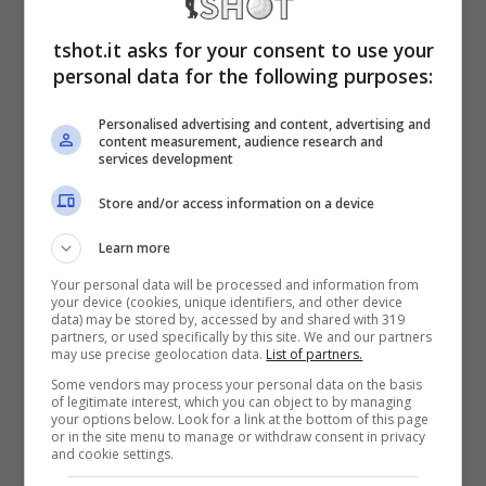
corsa della stagione, la Red Bull è senza
tshot.it asks for your consent to use your
dubbio la favorita ed anche secondo le quote
personal data for the following purposes:
dei bookmakers
è destinata a vincere il GP
Personalised advertising and content, advertising and
del Bahrain,
condannando di fatto la Ferrari
content measurement, audience research and
services development
alla prima delusione dell’anno.
Store and/or access information on a device
GP del Bahrain, la Red Bull
Learn more
ha già vinto: che smacco
Your personal data will be processed and information from
your device (cookies, unique identifiers, and other device
per la Ferrari
data) may be stored by, accessed by and shared with 319
partners, or used specifically by this site. We and our partners
may use precise geolocation data.
List of partners.
Sia la Ferrari che i suoi tifosi nutrono grandi
Some vendors may process your personal data on the basis
of legitimate interest, which you can object to by managing
speranze ed ambizioni per questa stagione,
your options below. Look for a link at the bottom of this page
or in the site menu to manage or withdraw consent in privacy
ma ancora una volta dovranno fare i conti
and cookie settings.