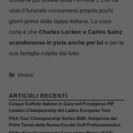
visto il funerale consumarsi proprio pochi
giorni prima della tappa italiana. La cosa
certa è che
Charles Leclerc e Carlos Sainz
scenderanno in pista anche per lui
e per la
sua famiglia colpita dal lutto.
Categorie
Motori
ARTICOLI RECENTI
Cinque Golfiste Italiane in Gara nel Prestigioso PIF
London Championship del Ladies European Tour
PGA Tour Championship Series 2028: Anteprima dei
Primi Tornei della Nuova Era del Golf Professionistico
Shiho Kuwaki conquista il suo primo Major all’AIG