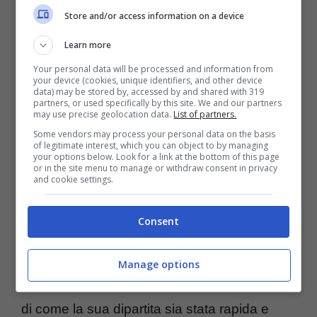
dei tifosi e degli addetti ai lavori.
Store and/or access information on a device
Learn more
Ferrari, addio al grande ex:
Your personal data will be processed and information from
your device (cookies, unique identifiers, and other device
ha scritto la storia della F1
data) may be stored by, accessed by and shared with 319
partners, or used specifically by this site. We and our partners
may use precise geolocation data.
List of partners.
Perdita devastante per la casa
Some vendors may process your personal data on the basis
of legitimate interest, which you can object to by managing
automobilistica di Maranello che ha dovuto
your options below. Look for a link at the bottom of this page
or in the site menu to manage or withdraw consent in privacy
and cookie settings.
dire addio a Sergio Vezzali, considerato uno
punto fermo della Ferrari duranti i suoi anni
Consent
migliori. L’ex capomeccanico aveva 91 anni
e da tanto tempo ero costretto a fare i conti
Manage options
con l’Alzheimer. Amici e famigliari raccontano
di come la sua dipartita sia stata rapida e