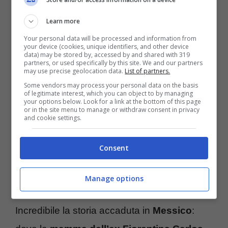
omicidio secondo sua madre
.
Learn more
Your personal data will be processed and information from
your device (cookies, unique identifiers, and other device
data) may be stored by, accessed by and shared with 319
partners, or used specifically by this site. We and our partners
may use precise geolocation data.
List of partners.
Some vendors may process your personal data on the basis
of legitimate interest, which you can object to by managing
your options below. Look for a link at the bottom of this page
or in the site menu to manage or withdraw consent in privacy
and cookie settings.
Consent
Manage options
Lutto ex Serie A – tShot (ANSA foto)
Incredibile la storia accaduta in
Messico
: