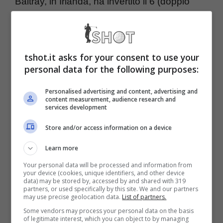
Baltray, in Irlanda, ha invertito il 6 (doppio
bogey) della 12esima buca con il 4 (par)
della 13esima: i concorrenti appuntavano i
punti non ogni buca per non bagnare troppo
tshot.it asks for your consent to use your
personal data for the following purposes:
lo score e così ha sbagliato.
Personalised advertising and content, advertising and
content measurement, audience research and
services development
Peccato davvero perché
Molinari
stava
facendo bene, nonostante il piccolo crollo dal
Store and/or access information on a device
primo al 19esimo posto di ieri. Era ancora in
Learn more
corsa per la vittoria finale. Nel frattempo degli
Your personal data will be processed and information from
your device (cookies, unique identifiers, and other device
altri italiani rimane solo
Emanuele Canonica
,
data) may be stored by, accessed by and shared with 319
partners, or used specifically by this site. We and our partners
may use precise geolocation data.
List of partners.
44° con 139 (69 70) dopo che
Alessandro
Some vendors may process your personal data on the basis
Tadini
, 128° con 146 (73 73) non ha passato
of legitimate interest, which you can object to by managing