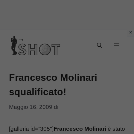
Vai
Menu
al
contenuto
Francesco Molinari
squalificato!
Maggio 16, 2009
di
[galleria id=”305″]
Francesco Molinari
è stato