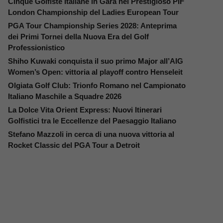
Cinque Golfiste Italiane in Gara nel Prestigioso PIF
London Championship del Ladies European Tour
PGA Tour Championship Series 2028: Anteprima
dei Primi Tornei della Nuova Era del Golf
Professionistico
Shiho Kuwaki conquista il suo primo Major all’AIG
Women’s Open: vittoria al playoff contro Henseleit
Olgiata Golf Club: Trionfo Romano nel Campionato
Italiano Maschile a Squadre 2026
La Dolce Vita Orient Express: Nuovi Itinerari
Golfistici tra le Eccellenze del Paesaggio Italiano
Stefano Mazzoli in cerca di una nuova vittoria al
Rocket Classic del PGA Tour a Detroit