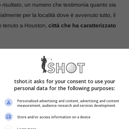
to risultato, un numero che testimonia quanto sia
lmente per la località dove è avvenuto tutto, il
 tenuto a Houston,
città che ha caratterizzato
egame duraturo negli anni
ativa per la carriera
ed anche per tutta la vita
tshot.it asks for your consent to use your
ssimo il Q-School. Sempre a Houston l’atleta ha
personal data for the following purposes:
Shell Houston Open e stabilendo un record
Personalised advertising and content, advertising and content
ta privata è legata a questa città visto che
measurement, audience research and services development
 sua moglie e madre dei suoi figli.
Store and/or access information on a device