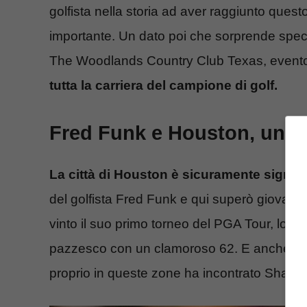
golfista nella storia ad aver raggiunto ques
importante. Un dato poi che sorprende specia
The Woodlands Country Club Texas, evento
tutta la carriera del campione di golf.
Fred Funk e Houston, un l
La città di Houston è sicuramente signific
del golfista Fred Funk e qui superò giovani
vinto il suo primo torneo del PGA Tour, lo 
pazzesco con un clamoroso 62. E anche la vi
proprio in queste zone ha incontrato Sharon,