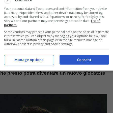
Learn more
Your personal data will be processed and information from your device
(cookies, unique identifiers, and other device data) may be stored by,
accessed by and shared with 319 partners, or used specifically by this
 Hummels
site. We and our partners may use precise geolocation data.
List of
partners.
Some vendors may process your personal data on the basis of legitimate
interest, which you can object to by managing your options below. Look
mministratore delegato del Bologna, Claudio
for a link at the bottom of this page or in the site menu to manage or
withdraw consent in privacy and cookie settings.
els
:
“Aspettiamo una risposta, noi abbiamo
a parlare di quello che è il nostro progetto.
Manage options
Consent
na mano sia dentro che fuori dal campo”.
e presto potrà diventare un nuovo giocatore