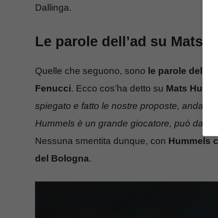
Dallinga.
Le parole dell’ad su Mats
Quelle che seguono, sono
le parole dell’a
Fenucci
. Ecco cos’ha detto su
Mats Humm
spiegato e fatto le nostre proposte, andando 
Hummels è un grande giocatore, può darci u
Nessuna smentita dunque, con
Hummels ch
del Bologna
.