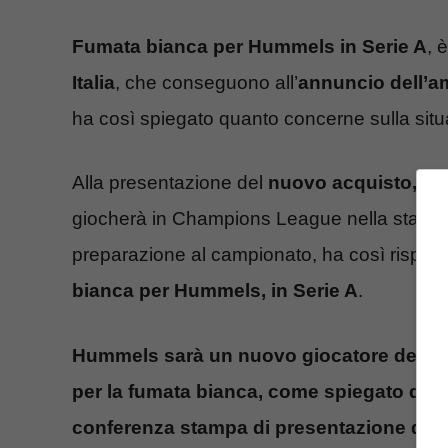
Fumata bianca per Hummels in Serie A
, 
Italia
, che conseguono all’
annuncio dell’a
ha così spiegato quanto concerne sulla situ
Alla presentazione del
nuovo acquisto, tra 
giocherà in Champions League nella stagione
preparazione al campionato, ha così risposto 
bianca per Hummels, in Serie A
.
Hummels sarà un nuovo giocatore del B
per la fumata bianca, come spiegato dall
conferenza stampa di presentazione del