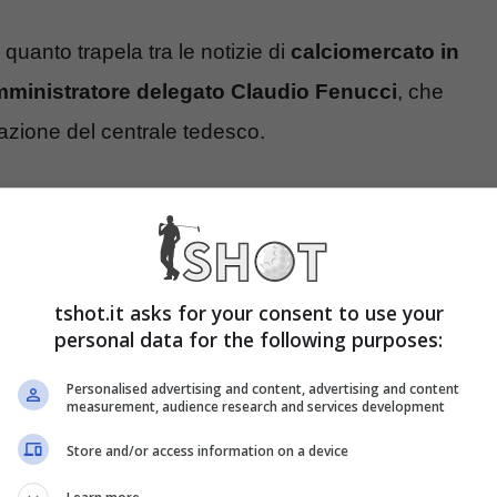
è quanto trapela tra le notizie di
calciomercato in
mministratore delegato Claudio Fenucci
, che
azione del centrale tedesco.
i più importanti in Serie A
, l’ad del club che
 che ha appena preso il via tra ritiro e
senza troppi giri di parole in merito alla
fumata
tshot.it asks for your consent to use your
personal data for the following purposes:
Personalised advertising and content, advertising and content
ologna
. Ma si attende una
risposta definitiva
measurement, audience research and services development
’ad Claudio Fenucci
, in occasione della
Store and/or access information on a device
 nuovo acquisto
dei felsinei, il centravanti