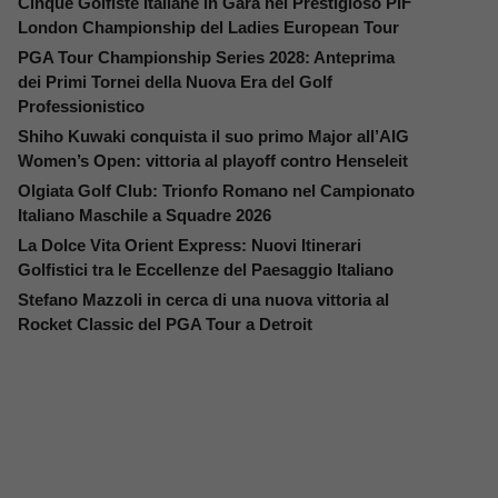
Cinque Golfiste Italiane in Gara nel Prestigioso PIF
London Championship del Ladies European Tour
PGA Tour Championship Series 2028: Anteprima
dei Primi Tornei della Nuova Era del Golf
Professionistico
Shiho Kuwaki conquista il suo primo Major all’AIG
Women’s Open: vittoria al playoff contro Henseleit
Olgiata Golf Club: Trionfo Romano nel Campionato
Italiano Maschile a Squadre 2026
La Dolce Vita Orient Express: Nuovi Itinerari
Golfistici tra le Eccellenze del Paesaggio Italiano
Stefano Mazzoli in cerca di una nuova vittoria al
Rocket Classic del PGA Tour a Detroit