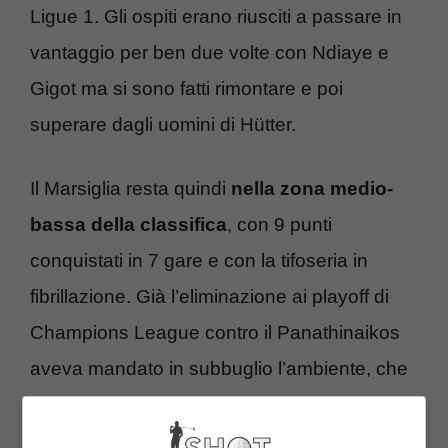
Ligue 1. Gli ospiti erano riusciti a passare in
vantaggio per ben due volte con Ndiaye e
Gigot ma si sono fatti rimontare e poi
superare dagli uomini di Hütter.
Il Marsiglia resta quindi
nella zona medio-
bassa della classifica
, con 9 punti
conquistati in 7 gare e con la tifoseria in
fibrillazione. Già l’eliminazione ai playoff di
Champions League contro il Panathinaikos
aveva mandato in subbuglio l’ambiente, che
ha preso di mira soprattutto l’allenatore
Marcelino (arrivato a sostituire Igor Tudor,