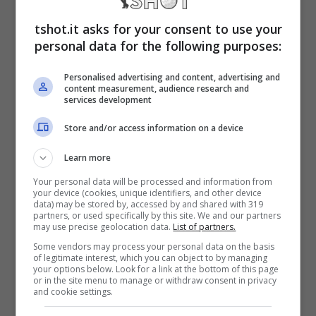
ndr). In più alcuni giocatori arrivati nell’ultima
tshot.it asks for your consent to use your
personal data for the following purposes:
sessione di calciomercato – e pagati
profumatamente,
come i 32 milioni spesi
Personalised advertising and content, advertising and
content measurement, audience research and
per Vitinha del Braga
– non stanno affatto
services development
rendendo come auspicato.
Store and/or access information on a device
Learn more
Che caos a Marsiglia:
Your personal data will be processed and information from
your device (cookies, unique identifiers, and other device
Gattuso è chiamato a
data) may be stored by, accessed by and shared with 319
partners, or used specifically by this site. We and our partners
may use precise geolocation data.
List of partners.
un’impresa
Some vendors may process your personal data on the basis
of legitimate interest, which you can object to by managing
your options below. Look for a link at the bottom of this page
Gattuso si ritrova a fare i conti con un
or in the site menu to manage or withdraw consent in privacy
and cookie settings.
ambiente
dove la tifoseria sembra riuscire