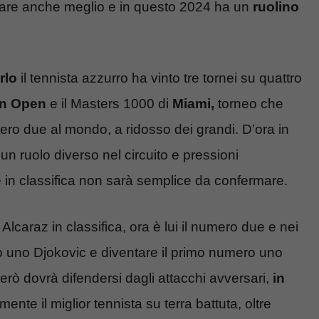
a fare anche meglio e in questo 2024 ha un
ruolino
rlo
il tennista azzurro ha vinto tre tornei su quattro
an Open
e il Masters 1000 di
Miami,
torneo che
ero due al mondo, a ridosso dei grandi. D’ora in
un ruolo diverso nel circuito e pressioni
e in classifica non sarà semplice da confermare.
lcaraz in classifica, ora è lui il numero due e nei
o uno Djokovic e diventare il primo numero uno
 però dovrà difendersi dagli attacchi avversari,
in
mente il miglior tennista su terra battuta, oltre