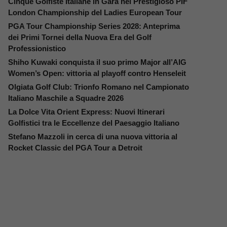
Cinque Golfiste Italiane in Gara nel Prestigioso PIF
London Championship del Ladies European Tour
PGA Tour Championship Series 2028: Anteprima
dei Primi Tornei della Nuova Era del Golf
Professionistico
Shiho Kuwaki conquista il suo primo Major all’AIG
Women’s Open: vittoria al playoff contro Henseleit
Olgiata Golf Club: Trionfo Romano nel Campionato
Italiano Maschile a Squadre 2026
La Dolce Vita Orient Express: Nuovi Itinerari
Golfistici tra le Eccellenze del Paesaggio Italiano
Stefano Mazzoli in cerca di una nuova vittoria al
Rocket Classic del PGA Tour a Detroit