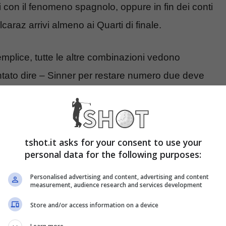
i con il fenomeno spagnolo, oppure in fin dei conti
raz arrivi almeno ai Quarti di finale.
mplice, tutte le altre combinazioni vedono
tato dire – Sinner per restare numero due deve
t’altro che semplice visto il passato su terra
edere il proprio beniamino sempre nelle prime
tshot.it asks for your consent to use your
personal data for the following purposes:
Personalised advertising and content, advertising and content
measurement, audience research and services development
Store and/or access information on a device