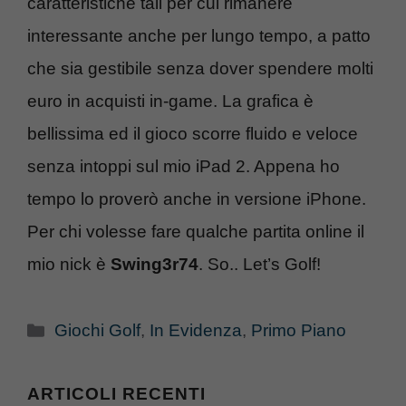
caratteristiche tali per cui rimanere
interessante anche per lungo tempo, a patto
che sia gestibile senza dover spendere molti
euro in acquisti in-game. La grafica è
bellissima ed il gioco scorre fluido e veloce
senza intoppi sul mio iPad 2. Appena ho
tempo lo proverò anche in versione iPhone.
Per chi volesse fare qualche partita online il
mio nick è
Swing3r74
. So.. Let’s Golf!
Categorie
Giochi Golf
,
In Evidenza
,
Primo Piano
ARTICOLI RECENTI