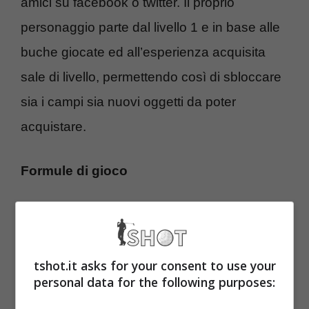
amici su facebook o twitter. Il proprio
personaggio parte dal livello 1 e in base alle
buche giocate ed all’esperienza acquisita
sale di livello, permettendo così di sbloccare
sia i campi sia nuovi oggetti da poter
acquistare.
Formule di gioco
-Modalità giocatore singolo
:
6 campi con ambientazioni veramente
tshot.it asks for your consent to use your
caratteristiche ed originali. Una volta scelto il
personal data for the following purposes:
campo, che man mano si sbloccano con il