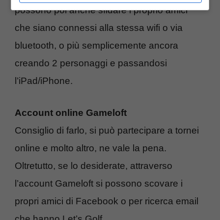
possono poi anche sfidare i proprio amici
che siano connessi alla stessa wifi o via
bluetooth, o più semplicemente ancora
creando 2 personaggi e passandosi
l’iPad/iPhone.
Account online Gameloft
Consiglio di farlo, si può partecipare a tornei
online e molto altro, ne vale la pena.
Oltretutto, se lo desiderate, attraverso
l’account Gameloft si possono scovare i
propri amici di Facebook o per ricerca email
che hanno Let’s Golf.