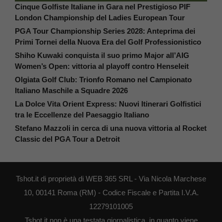
Cinque Golfiste Italiane in Gara nel Prestigioso PIF
London Championship del Ladies European Tour
PGA Tour Championship Series 2028: Anteprima dei
Primi Tornei della Nuova Era del Golf Professionistico
Shiho Kuwaki conquista il suo primo Major all’AIG
Women’s Open: vittoria al playoff contro Henseleit
Olgiata Golf Club: Trionfo Romano nel Campionato
Italiano Maschile a Squadre 2026
La Dolce Vita Orient Express: Nuovi Itinerari Golfistici
tra le Eccellenze del Paesaggio Italiano
Stefano Mazzoli in cerca di una nuova vittoria al Rocket
Classic del PGA Tour a Detroit
Tshot.it di proprietà di WEB 365 SRL - Via Nicola Marchese
10, 00141 Roma (RM) - Codice Fiscale e Partita I.V.A.
12279101005
Tshot.it non è una testata giornalistica, in quanto viene