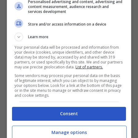
Personalised advertising and content, advertising and
salire di livello del proprio personaggio, si
content measurement, audience research and
services development
potrà optare per la gara a colpi, un duello
Store and/or access information on a device
(contro il computer), una sfida. Le sfide sono
dei mini giochi con obiettivi particolari ed
Learn more
originali, un modo divertente per dare
Your personal data will be processed and information from
your device (cookies, unique identifiers, and other device
data) may be stored by, accessed by and shared with 319
longevità al gioco. In premio oltre
partners, or used specifically by this site. We and our partners
may use precise geolocation data.
List of partners.
all’esperienza che vi farà avanzare di livello
Some vendors may process your personal data on the basis
anche soldi e fulmini.
of legitimate interest, which you can object to by managing
your options below. Look for a link at the bottom of this page
or in the site menu to manage or withdraw consent in privacy
and cookie settings.
-Modalità multiplayer
:
E’ possibile partecipare a duelli online, basta
Consent
crearsi un account con
Gameloft
che è
Manage options
gratuito e si fa direttamente dal gioco. Si