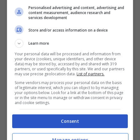
Personalised advertising and content, advertising and
pubblicamente ma la notizia è davvero
content measurement, audience research and
services development
clamoros e potrebbe cambiare gli scenari
Store and/or access information on a device
futuri della retroguardia bianconera.
Learn more
E’ in atto un tentativo da parte di Giuntoli che
Your personal data will be processed and information from
your device (cookies, unique identifiers, and other device
vuole
portare alla Juventus Giovanni Di
data) may be stored by, accessed by and shared with 319
partners, or used specifically by this site. We and our partners
may use precise geolocation data.
List of partners.
Lorenzo
. Il capitano del Napoli è in rotta con
Some vendors may process your personal data on the basis
la società e avrebbe chiesto la cessione la
of legitimate interest, which you can object to by managing
your options below. Look for a link at the bottom of this page
prossima stagione. Uno scenario che, fino a
or in the site menu to manage or withdraw consent in privacy
and cookie settings.
qualche tempo fa, pareva impossibile e che
adesso – invece – può diventare realtà visto
Consent
che il terzino ha chiesto al Napoli la cessione
Manage options