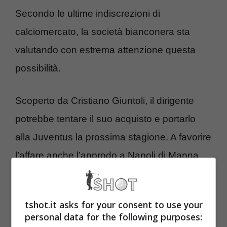
Secondo le ultime indiscrezioni di
calciomercato, la società bianconera sta
valutando con estrema attenzione questa
possibilità.
Scoperto da Cristiano Giuntoli, il dirigente
potrebbe tentare il suo acquisto e portarlo
alla Juventus la prossima stagione. A favorire
l’affare anche l’approdo a Napoli di Manna,
ex Juve, che può aprire le porte a quest’asse
di mercato.
tshot.it asks for your consent to use your
personal data for the following purposes:
L’agente non si è ancora esposto