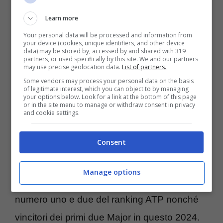
davvero cambiata. E questo grazie ai due
Learn more
nuovi fenomeni generazionali dell’epoca
Your personal data will be processed and information from
your device (cookies, unique identifiers, and other device
data) may be stored by, accessed by and shared with 319
moderna. E del futuro.
partners, or used specifically by this site. We and our partners
may use precise geolocation data.
List of partners.
Some vendors may process your personal data on the basis
“Sono già forti come quei
of legitimate interest, which you can object to by managing
your options below. Look for a link at the bottom of this page
or in the site menu to manage or withdraw consent in privacy
tre”: Pouille scatena il
and cookie settings.
dibattito
Consent
Stiamo ovviamente parlando di
Jannik
Manage options
Sinner e Carlos Alcaraz,
rispettivamente
numero uno e due del ranking ATP nonché
vincitori dei primi due Major in questo 2024.