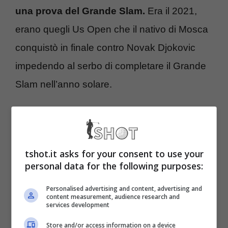
una prova del Grande Slam.
Era il 2021,
erano quegli Us Open che il nativo di Mosca
conquistò in finale contro Novak Djokovic
impedendo al serbo di completare il Grande
Slam nell’anno solare.
Sempre a proposito del fuoriclasse serbo,
questo è rimasto ora sostanzialmente l’unico
tshot.it asks for your consent to use your
superstite del triumvirato più vincente
personal data for the following purposes:
dell’intera storia del gioco. Con 3 trionfi su 4
Personalised advertising and content, advertising and
competizioni Slam nel 2023,
il nativo di
content measurement, audience research and
services development
Belgrado ha fatto la voce grossa anche lo
Store and/or access information on a device
scorso anno
. Ora però, la musica sembra