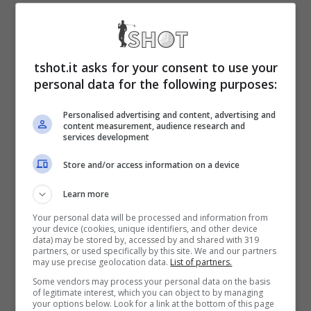
facessero molto piacere ai tifosi e ai
giornalisti vicini al Real Madrid. Ma Bale non
ha mai fatto segreto della sua preferenza del
tshot.it asks for your consent to use your
personal data for the following purposes:
golf nei confronti del calcio, nonostante fosse
in quest’ultimo che è effettivamente diventato
Personalised advertising and content, advertising and
content measurement, audience research and
un campione.
services development
Store and/or access information on a device
Golf, arriva l’annuncio
Learn more
ufficiale di Bale
Your personal data will be processed and information from
your device (cookies, unique identifiers, and other device
data) may be stored by, accessed by and shared with 319
partners, or used specifically by this site. We and our partners
Bale ha partecipato all’
Alfred Dunhill Links
may use precise geolocation data.
List of partners.
Championship
insieme a tanti altri vip.
Some vendors may process your personal data on the basis
of legitimate interest, which you can object to by managing
your options below. Look for a link at the bottom of this page
Come i Friedkin, proprietari della Roma, che