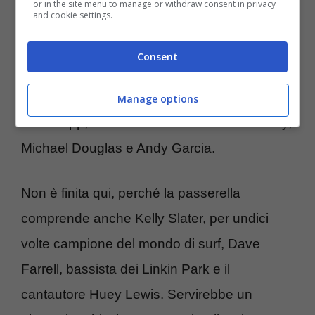
or in the site menu to manage or withdraw consent in privacy
and cookie settings.
tra l’altro hanno anche ricevuto aspre critiche
per l’andamento della squadra e la loro poca
Consent
predisposizione al calcio. Tra le celebrità si
contano anche Ruud Gullit e Jamie
Manage options
Redknapp, ma anche attori come Bill Murray,
Michael Douglas e Andy Garcia.
Non è finita qui, perché la passerella
comprende anche Kelly Slater, per undici
volte campione del mondo di surf, Dave
Farrell, bassista dei Linkin Park e il
cantautore Huey Lewis. Servirebbe un